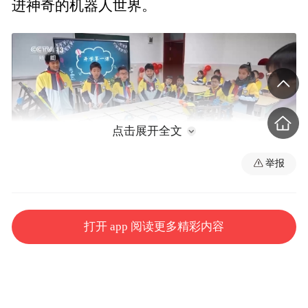
进神奇的机器人世界。
点击展开全文
举报
在科技教室内，学生们围在工作台前分组合
打开 app 阅读更多精彩内容
作，操作机器人完成比赛。随后，老师对机
器人的相关知识进行了生动的讲解，激发学
生们对机器人技术的兴趣。