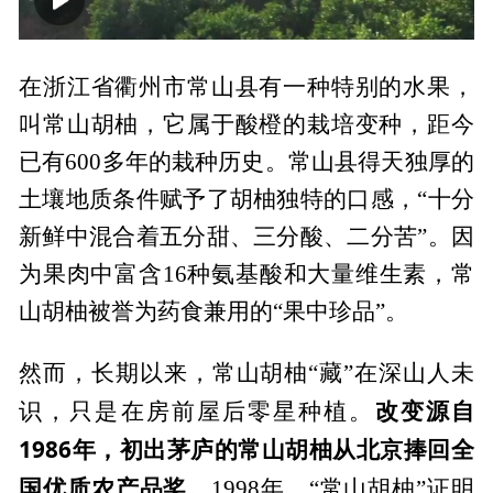
00:00
01:39
在浙江省衢州市常山县有一种特别的水果，
叫常山胡柚，它属于酸橙的栽培变种，距今
已有600多年的栽种历史。常山县得天独厚的
土壤地质条件赋予了胡柚独特的口感，“十分
新鲜中混合着五分甜、三分酸、二分苦”。因
为果肉中富含16种氨基酸和大量维生素，常
山胡柚被誉为药食兼用的“果中珍品”。
然而，长期以来，常山胡柚“藏”在深山人未
改变源自
识，只是在房前屋后零星种植。
1986年，初出茅庐的常山胡柚从北京捧回全
国优质农产品奖。
1998年，“常山胡柚”证明