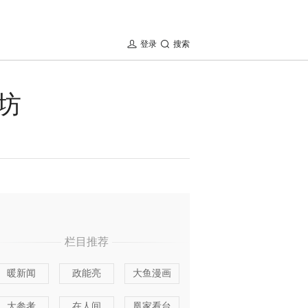
登录
搜索
坊
栏目推荐
暖新闻
政能亮
大鱼漫画
大参考
在人间
凰家看台