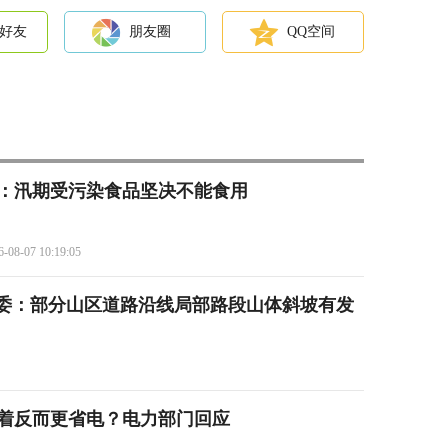
好友
朋友圈
QQ空间
：汛期受污染食品坚决不能食用
6-08-07 10:19:05
委：部分山区道路沿线局部路段山体斜坡有发
开着反而更省电？电力部门回应