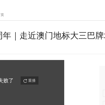
首页
周年｜走近澳门地标大三巴牌
失败
了
重播