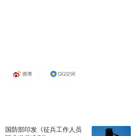
盖茨的这种阴谋论态度，在印度根本不存在
（这种）‘小白鼠’一样的疫苗试验！”
“特别声明：以上作品内容(包括在内的视频、图片或音
频)为凤凰网旗下自媒体平台“大风号”用户上传并发
布，本平台仅提供信息存储空间服务。
Notice: The content above (including the videos,
pictures and audios if any) is uploaded and posted
by the user of Dafeng Hao, which is a social media
platform and merely provides information storage
space services.”
国防部印发《征兵工作人员