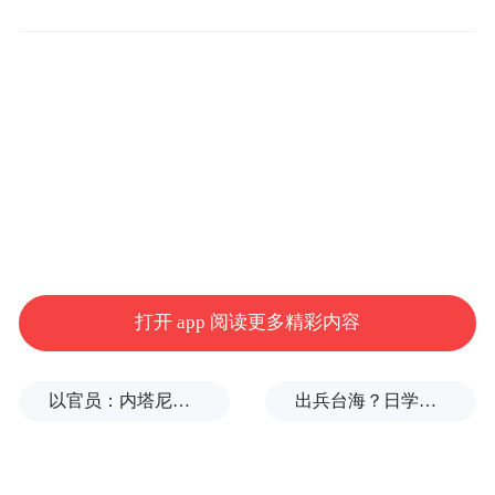
《印度时报》评论称，比尔·盖茨本意是想阐
明印度的发展潜力，但却在印度社交网络上
引发强烈不满。
报道称，在社交媒体X上，有印度网友对此
发表评论说：“印度是一个实验室，我们印度
人是比尔·盖茨的‘小白鼠’”。还有网友称：
“印度民众是比尔・盖茨的实验样本，用来试
验各种举措，一旦被证明有效，就会被带到
打开 app 阅读更多精彩内容
美国。”
以官员：内塔尼亚胡3名高级助手向卡塔尔泄露机密
出兵台海？日学者：挑起对华战争的代价，日本承受不起
同时，报道提到，也有网友对比尔·盖茨的言
论进行辩护，称他的言论被误解了。一名网
友写道：“我真的不理解印度国内针对比尔・