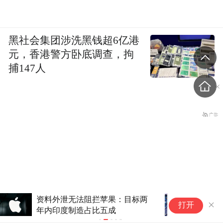
黑社会集团涉洗黑钱超6亿港
元，香港警方卧底调查，拘
捕147人
印度要搞自主AI：模型靠中国，
“
打开
芯片靠美国
产
上海一女子在台风中坠楼？