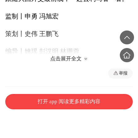
监制丨申勇 冯旭宏
策划丨史伟 王鹏飞
编导丨姚瑶 彭汉明 林珊蓉
点击展开全文
摄像丨蒋硕 薛冠南
举报
资料丨总台拉美总站
打开 app 阅读更多精彩内容
统筹丨马亚阳 王萌萌 丁欣 程铖