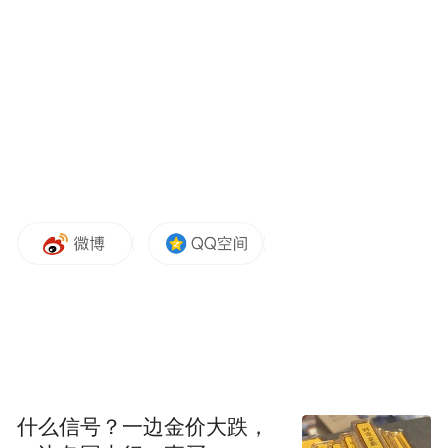
李海玉出庭后仍情绪激动（极目新闻记者唐佳燕
摄）
李海玉说，易某华的样子已经发生很大变
化，一开始也并未认出剃了光头的她。直到
她大喊“是我抓到你的”，易某华才认出来，
并和她对骂。
易某华2020年第一次被抓捕后，曾因证据不
足被释放，李海玉表示，易某华出来后曾给
她发微信恐吓她“我弄死你”。对于李海玉指
什么信号？一边金价大跌，
控他曾出言威胁，易某华也当庭否认。