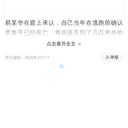
易某华在庭上承认，自己当年在逃跑前确认
李焕平已经死亡，将凶器丢到了几百米外的
地方。律师追问，若是失手杀人为何没有自
点击展开全文
首？他称因为自己害怕。
举报
责任编辑：柯劲杰 PN173