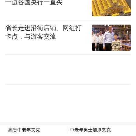
一边各国央行一直买
“我代理这么多案件，还没见过哪个被告态度
如此嚣张。”王文广律师也回忆道，在法庭
省长走进沿街店铺、网红打
上，易某华甚至直接用手指指着李海玉和律
卡点，与游客交流
师，似乎认为今天应该被审判的是对方。李
海玉看到他面露凶相，情绪更加激动：“杀人
的是他，还在所有人面前这么凶。”
“特别声明：以上作品内容(包括在内的视频、图片或音
频)为凤凰网旗下自媒体平台“大风号”用户上传并发
布，本平台仅提供信息存储空间服务。
Notice: The content above (including the videos,
pictures and audios if any) is uploaded and posted
by the user of Dafeng Hao, which is a social media
platform and merely provides information storage
space services.”