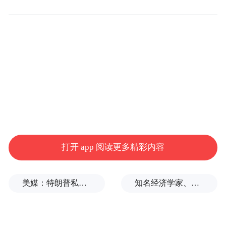
打开 app 阅读更多精彩内容
美媒：特朗普私下支持万斯参加下届美国大选
知名经济学家、教育家、出版人高希均辞世，享年90岁