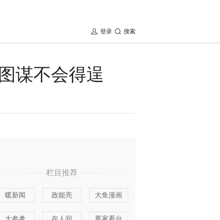
登录
搜索
图谋不会得逞
栏目推荐
暖新闻
政能亮
大鱼漫画
大参考
在人间
凰家看台