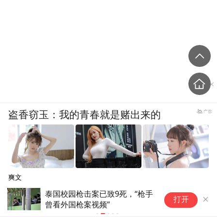
盗香窃玉：我的青春就是赌出来的
爽文
已致9死，“枪手
泰国校园枪击案幸存老师：他
打开
频”
杀我时刚好子弹用完