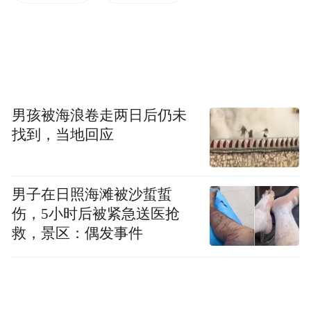
除此之外，网络安全领域专家也对此表示担
男孩被海浪卷走两日后仍未
忧。美国“商业内幕”网站报道称，一名挪威
找到，当地回应
安全公司的高级技术总监表示：“弹药销售服
务的数字化以及先进技术的加入，不可避免
男子在日照海滩被沙蜇蜇
地扩大了犯罪分子的攻击面，每项创新都有
伤，5小时后被紧急送医抢
可能变成潜在的漏洞。”据报道，仅7月4日美
救，景区：偶发事件
国独立日一天，枪支暴力就造成至少33人死
亡。