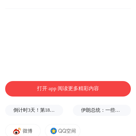
线下销售点在核实购买者年龄方面不会尽职
尽责。此外，“美国弹药”首席执行官还称，
其实之前一些乡村地区的杂货商就曾提出通
过自动售货机销售弹药的想法，因为这些地
区的猎户时常需要驱车一个多小时才能买到
补给。尽管如此，枪支管制倡导组织“为每个
城镇带来枪支安全”的一名高级官员还是批评
道：“那些使弹药销售更加安全的创新科技以
及预防措施应该属于枪支商店，而不是给孩
打开 app 阅读更多精彩内容
子买牛奶的地方。”
倒计时3天！第18届影响世界华人盛典即将启幕
伊朗总统：一些人认为美欧会出现通货膨胀，伊朗不会，我无法理解