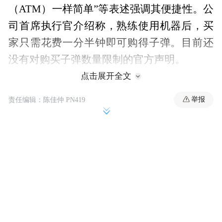
（ATM）一样简单”等表述强调其便捷性。公
司首席执行官介绍称，熟练使用机器后，买
家只需花费一分半钟即可购得子弹。目前还
没有对购买子弹数量限制的官方声明。
点击展开全文
报道称，通过自动售货机出售子弹这一现象
举报
责任编辑：陈佳仲 PN419
引发了社会的担忧，民众担心这会导致美国
发生更多枪击事件。但该公司坚称，其使用
的年龄验证技术意味着通过售卖机交易甚至
比线上销售“更安全”，因为机器只会售卖给
21岁以上的顾客（美国联邦法律要求购买霰
弹枪和步枪弹药的人须年满18岁，购买手枪
弹药的人须年满21岁），而线上销售平台或