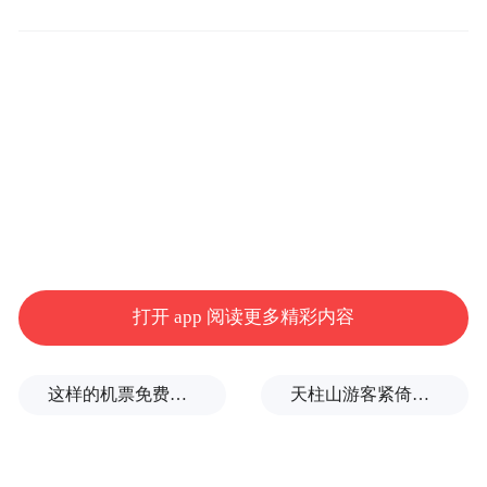
打开 app 阅读更多精彩内容
这样的机票免费退改，走错了方向
天柱山游客紧倚护栏扶手缓步下山，险被台风吹飞