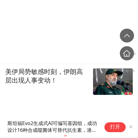
美伊局势敏感时刻，伊朗高
层出现人事变动！
斯坦福Evo2生成式AI可编写基因组，成功
报道称58
打开
设计16种合成噬菌体可替代抗生素，港股
通生物科技（159102）大涨超4%