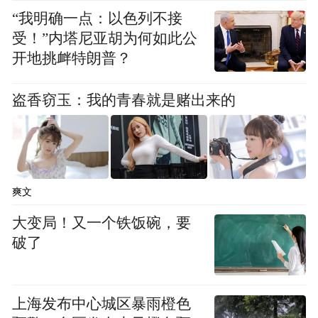
刻调整，乡村社会加快分化转型，村庄治理
“我明确一点：以色列不接
结构规则秩序持续变化，乡村治理面临着许
受！”内塔尼亚胡为何如此公
多需要破解的挑战和难题。为此，今后将进
开地挑衅特朗普？
一步研究和总结试点典型案例，成熟一批，
推介一批。
盗香窃玉：我的青春就是赌出来的
（编辑 张冰）
爽文
大变局！又一个铁饭碗，要
破了
上海发布中心城区暴雨橙色