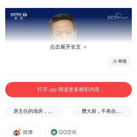
点击展开全文
举报
农业农村部农村合作经济指导司司长 张天
打开 app 阅读更多精彩内容
佐：
主要从加强党的领导、丰富议事协商形
式、创新基层治理方法、强化县乡村三级联
房主任的塌房，一场“人设露馅”
费大厨，不再自称大王
动、引导多元主体参与、解决突出问题等6个
方面进行了归纳，是针对乡村治理的重要领