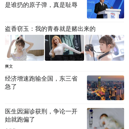
是谁扔的原子弹，真是耻辱
“每战胜一次困难，都会踏上新的台阶。”每
次遇上困难，吴雁姿用这句话默默地鼓励自
盗香窃玉：我的青春就是赌出来的
己。
4年前，刚满28岁的吴雁姿决定要做“植物
肉”，用植物蛋白替代动物蛋白。寻找科研团
爽文
队、物色专业工厂、改善产品口味……没有
经济增速跑输全国，东三省
相关经验的吴雁姿艰难地从零开始。倔强的
急了
拼劲终于让她的深圳星期零食品科技有限公
司成为中国植物肉领域的头部企业，产品得
到了不少消费者的认可。
医生因漏诊获刑，争论一开
始就跑偏了
规划《建议》中关于“健康中国”“绿色生产生