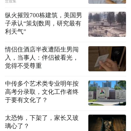
念兹集
活方式”等方面的内容让吴雁姿感到兴奋。她
纵火摧毁700栋建筑，美国男
觉得，星期零公司的理念正好契合国家战略
子承认“策划数周，研究最有
规划，“我们在用食品科技的力量创造人和自
利天气”
然可以平衡的健康产品。”
情侣住酒店半夜遭陌生男闯
说起责任感和使命感，1989年出生的传世未
入，当事人：伴侣被看光，
来（北京）信息科技有限公司创始人马骥良
觉得不受尊重
走过了这样一段心路历程。“一开始只是想要
一个不一样的青春，不负光阴折腾点事。”曾
中传多个艺术类专业明年按
经休学创业的马骥良感慨道，创业一路走
高考分录取，文化工作者终
于要有文化了？
来，也曾有彷徨和迷茫，但年轻就要去体
验，在实践中会重新发现和实现自我价值。
太恐怖，下架了，家长又玻
璃心了？
今年武汉“封城”期间，传世未来联合公益基