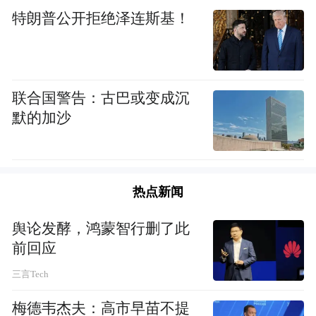
（北京）光子科技有限公司创业团队就简单
特朗普公开拒绝泽连斯基！
了——师兄弟“组队”。“2014年大三的时候也
比较迷茫，正好原先学校辩论队的师兄回国
创业，聊着聊着就被‘带跑’了。”说起为何创
联合国警告：古巴或变成沉
业，冯钰志自己都笑了。
默的加沙
固态激光雷达在汽车、高铁、机器人、无人
机等领域有广泛应用。“很多战略性新兴产业
热点新闻
都是我们的目标市场，我们自身又是高科技
创新型企业。”冯钰志说，规划《建议》为北
舆论发酵，鸿蒙智行删了此
醒未来发展指明方向，“我们可以想象未来的
前回应
五年到十五年，都是非常好的机遇期。”
三言Tech
梅德韦杰夫：高市早苗不提
敢想、敢做、敢担当