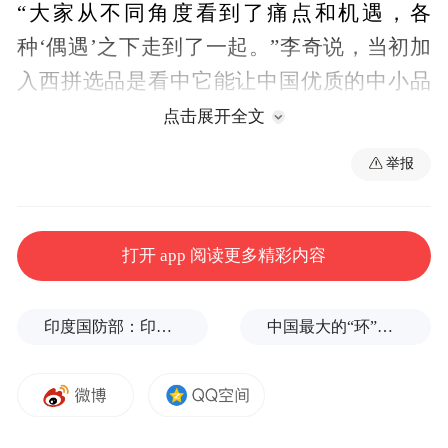
“大家从不同角度看到了痛点和机遇，各
种‘偶遇’之下走到了一起。”李奇说，当初加
入西拼选品是看中它能让中国优质的中小品
牌直接面向海外消费者。
点击展开全文
举报
“创业要有激情，每天早上一起来就巴不得马
上开动。”此前已有过两次创业经历的李奇
说，规划《建议》提出促进平台经济，促进
打开 app 阅读更多精彩内容
国内国际双循环等，这些都与西拼选品的业
务息息相关，也更坚定了李奇“参团”的初
印度国防部：印度成功试射“烈火-4”中程弹道导弹，可携带常规弹头和核弹头
中国最大的“环”，要来了
衷。“我们相信，未来一定会打造出中国中小
品牌强大的国际影响力。”
相比之下，同为“90后”的冯钰志所在的北醒