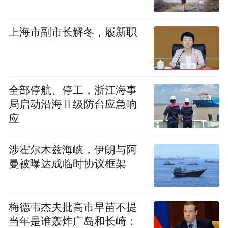
2020年3月，金桥5G产业生态园开园，成为
上海首个5G产业园。华为上海5G创新中心等
上海市副市长解冬，履新职
四大功能性平台纷纷落户，约5.5万名5G人才
纷至沓来。
全部停航、停工，浙江海事
“金桥有个‘七年一轮回’的发展规律。”上海自
局启动沿海Ⅱ级防台应急响
贸区金桥管理局局长杨晔表示，基本上每隔
应
七年，金桥就要完成一次迭代升级。从20世
纪90年代的“家电进家庭”，到其后的“汽车进
涉霍尔木兹海峡，伊朗与阿
家庭”，金桥都抓住了机会，成为国内先进制
曼被曝达成临时协议框架
造业高地。2019年开始，金桥又抓住“5G元
年”的机遇，向智能制造领域拓展。几次蝶
梅德韦杰夫批高市早苗不提
变，形成了上海转型升级的“金桥样本”。
当年是谁轰炸广岛和长崎：