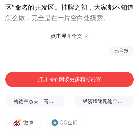
区”命名的开发区。挂牌之初，大家都不知道
怎么做，完全是在一片空白处摸索。
一边摸索，一边开发。目前，面积不过31.78
点击展开全文
平方公里的陆家嘴金融城，云集了10多家国
举报
家级要素市场和功能性金融基础设施、6000
多家金融机构、30多万名金融人才。区域内
的285幢商务楼宇中，税收亿元楼有102幢，
打开 app 阅读更多精彩内容
其中10亿元楼有30幢，50亿元楼有4幢。以至
于行业内有一种说法：“陆家嘴的每栋大厦，
梅德韦杰夫：高市早苗不提是谁扔的原子弹，真是耻辱
经济增速跑输全国，东三省急了
都是一条站立的金融街。”
和陆家嘴类似，我国第一个保税区——外高
桥保税区在挂牌之初，还是一片芦苇荡。挂