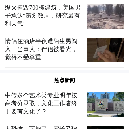
纵火摧毁700栋建筑，美国男
牌后不久，上海伊藤忠商事有限公司在外高
子承认“策划数周，研究最有
桥注册成立，成为我国第一家外商独资贸易
利天气”
公司。伊藤忠中国集团有限公司总经理森常
隆说：“那时完全没想到，浦东能发展成现在
情侣住酒店半夜遭陌生男闯
的样子！”
入，当事人：伴侣被看光，
觉得不受尊重
2013年，外高桥挂牌成立我国第一个自贸
区，区域发展进一步提速。以外高桥为主体
热点新闻
的上海自贸区保税片区，2019年商品销售额
破2万亿元、进出口总额破1万亿元，在全国
中传多个艺术类专业明年按
150多个海关特殊监管区中稳居第一。
高考分录取，文化工作者终
于要有文化了？
“全球230多个国家和地区，上海自贸区保税