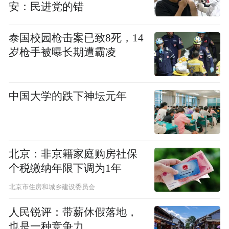
是辨证论治，一人一方，同时强调中西医结
安：民进党的错
合。会诊的时候是中西医结合会诊，治疗的
泰国校园枪击案已致8死，14
救治患者的时
时候也是中西药结合治疗。
岁枪手被曝长期遭霸凌
候，中医西医之间非常和谐。西医有办法西
医上，中医有办法中医上，都是为了救患者
的命。
中国大学的跌下神坛元年
大疫出良药，中国有三方，年轻患者切莫大
意
北京：非京籍家庭购房社保
个税缴纳年限下调为1年
张伯礼：
大疫出良药。
在这次诊疗过程中，
北京市住房和城乡建设委员会
除了连花清瘟胶囊等已经上市的中药，我们
又推出了三个清肺排毒、化湿败毒的方子，
人民锐评：带薪休假落地，
都有很好的效果。
也是一种竞争力