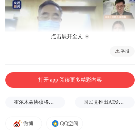
点击展开全文
举报
00:00
02:56
张伯礼：
新冠肺炎并不可怕，不要紧张，但
打开 app 阅读更多精彩内容
是要重视。
只要实施严格的隔离措施，两个
星期就会见效，国内外的经验都是如此。但
霍尔木兹协议将近达成，美伊正在进行最后的博弈
国民党推出AI发言人“郑小文”迎战民进党
需要政府下决心，民众积极配合。
个人要做好防护、戴口罩、少聚会、不聚