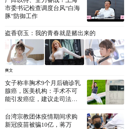
严阵以待、全力备战！上海
市委书记检查调度台风“白海
豚”防御工作
00:00
01:00
盗香窃玉：我的青春就是赌出来的
张伯礼：
防止轻症患者转重症是中医药的效
果之一。轻症患者服用中药一两天以后，体
温逐渐恢复正常，咳嗽和乏力的症状也减
爽文
轻。患者症状改善的同时，血液里的淋巴细
女子称丰胸术9个月后确诊乳
胞数量上升，核酸病毒转阴性的时间缩短。
腺癌，医美机构：手术不可
能引发癌症，建议走司法途
新冠肺炎患者病因是一个，轻症患者临床表
径
现相近，推出一副通用的标本方子，从实践
台湾宗教团体疫情期间求购
来看是完全可行的。但对重症患者，我们还
新冠疫苗被骗10亿，蒋万