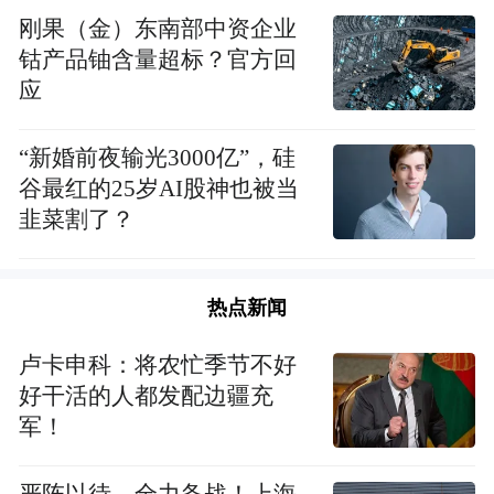
集。
还要勤洗手，每次从外面回家的第一件
刚果（金）东南部中资企业
事，就是用洗手液或肥皂洗手，手心手背、
钴产品铀含量超标？官方回
手指指尖都要洗到。这段时间避免用手抠鼻
应
子、摸眼睛，跟黏膜接触的行为尽量避免。
“新婚前夜输光3000亿”，硅
大家还要注意清淡饮食，保持健康的生活方
谷最红的25岁AI股神也被当
韭菜割了？
式，让自己的身体处于一个最佳状态。
治疗患者过程中，中西医结合，都是为了救
热点新闻
患者的命
卢卡申科：将农忙季节不好
好干活的人都发配边疆充
军！