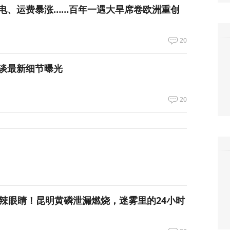
电、运费暴涨……百年一遇大旱席卷欧洲重创
20
谈最新细节曝光
20
呛到辣眼睛！昆明黄磷泄漏燃烧，迷雾里的24小时