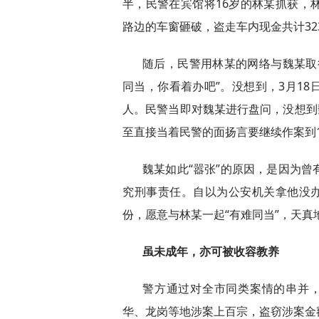
半，民警在宾馆将16岁的林某抓获，
路边的车窗砸破，盗走车内现金共计32
随后，民警用林某的网络与魏某取
同当，你看着办吧”。没想到，3月1
人。民警当即对魏某进行盘问，没想到
至直接当着民警的面扬言要继续作案到1
魏某如此“嚣张”的原因，是因为曾有
究刑事责任。自以为公安机关拿他没办
份，愿意与林某一起“有难同当”，天
虽未成年，亦可被收容教养
警方通过对全市同类案情的串并
华、龙岗等地涉案上百宗，盗窃涉案金