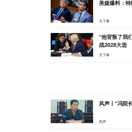
美媒爆料：特
天下事
“他背叛了我
战2028大选
天下事
风声丨“冯院
风声