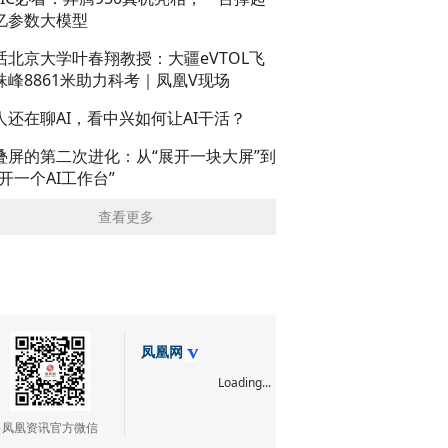
亿参数大模型
话北京大学叶春翔教授：大疆eVTOL飞
珠峰8861米助力科考｜凤凰V现场
人还在聊AI，看中兴如何让AI干活？
叠屏的第二次进化：从“展开一块大屏”到
展开一个AI工作台”
查看更多
凤凰网
Loading...
凤凰资讯官方微信