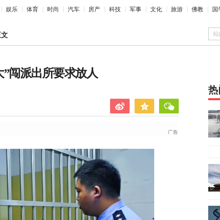
娱乐
体育
时尚
汽车
房产
科技
军事
文化
旅游
佛教
国
站
正文
老大”闯派出所要求放人
热