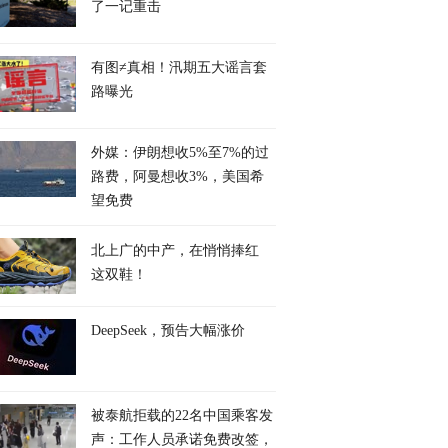
了一记重击
有图≠真相！汛期五大谣言套
路曝光
外媒：伊朗想收5%至7%的过
路费，阿曼想收3%，美国希
望免费
北上广的中产，在悄悄捧红
这双鞋！
DeepSeek，预告大幅涨价
被泰航拒载的22名中国乘客发
声：工作人员承诺免费改签，