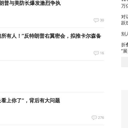
朗普与美防长爆发激烈争执
万
对
30
跃
别
们所有人！”反特朗普右翼密会，拟推卡尔森备
折
“
16
长看上你了”，背后有大问题
276