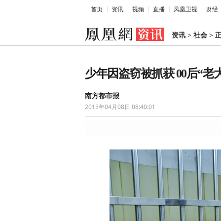
首页
资讯
视频
直播
凤凰卫视
财经
资讯
>
社会
>
少年因盗窃被抓获 00后“
南方都市报
2015年04月08日 08:40:01