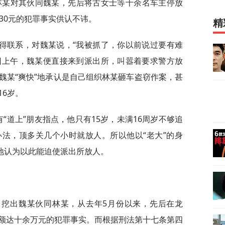
林某对其伙同魏某，先后将古女士等十余名车主停放
30元的犯罪事实供认不讳。
精
得联系，对魏某说，“我被抓了，你以前说过要有难
8日上午，魏某便直接来到派出所，叫嚣着要求警方放
魏某“爽快”地承认是自己组织林某砸车盗窃作案，甚
6岁。
“道上”朋友指点，他只有15岁，未满16周岁不够追
法，顶多关几个小时就放人。所以他以“老大”的身
真地认为以此能迫使派出所放人。
，挖出魏某伙同林某，从去年5月份以来，先后在龙
额达十余万元的犯罪事实。而根据刑法第十七条第四