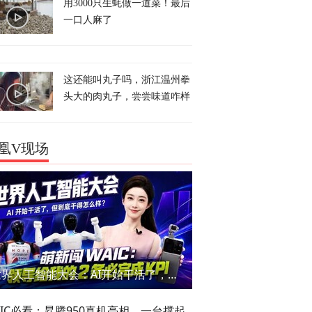
用3000只生蚝做一道菜！最后
一口人麻了
这还能叫丸子吗，浙江温州拳
头大的肉丸子，尝尝味道咋样
凰V现场
世界人工智能大会：AI开始干活了，但到底干的怎么样？萌新闯WAIC
AIC必看：昇腾950真机亮相，一台撑起