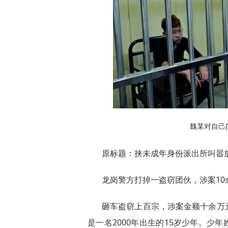
魏某对自己
原标题：挟未成年身份派出所叫嚣
龙岗警方打掉一盗窃团伙，涉案1
砸车盗窃上百宗，涉案金额十余万
是一名2000年出生的15岁少年。少