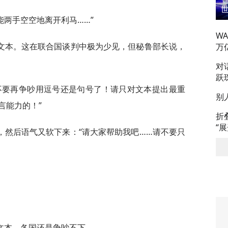
能两手空空地离开利马……”
W
文本。这在联合国谈判中极为少见，但秘鲁部长说，
万
对
跃
不要再争吵用逗号还是句号了！请只对文本提出最重
别
言能力的！”
折
“
，然后语气又软下来：“请大家帮助我吧……请不要只
文本，各国还是争吵不下。