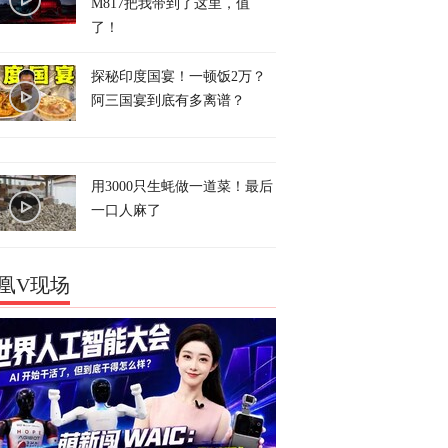
M817把我带到了这里，值
了！
探秘印度国宴！一顿饭2万？
阿三国宴到底有多离谱？
用3000只生蚝做一道菜！最后
一口人麻了
凰V现场