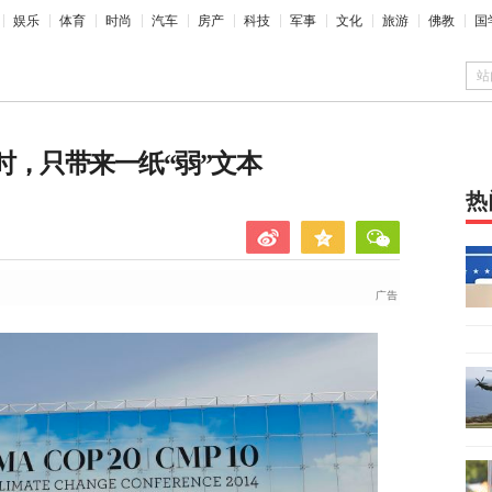
娱乐
体育
时尚
汽车
房产
科技
军事
文化
旅游
佛教
国
站
小时，只带来一纸“弱”文本
热