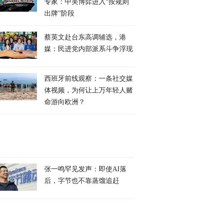
专家：中美博弈进入“按规则
出牌”阶段
蔡英文赴台东高调辅选，港
媒：民进党内部派系斗争浮现
西班牙前线观察：一条社交媒
体视频，为何让上万年轻人赌
命游向欧洲？
张一鸣罕见发声：即使AI落
后，字节也不靠蒸馏追赶