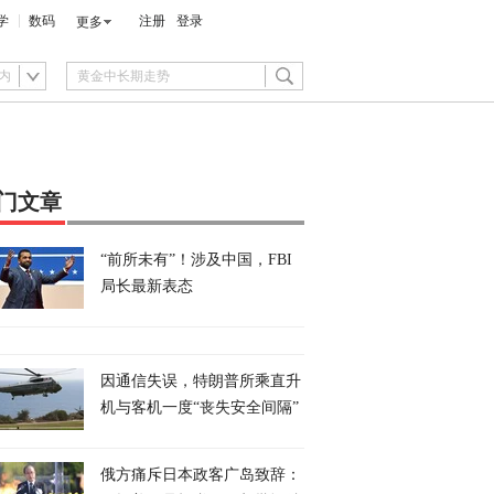
学
数码
注册
登录
更多
内
门文章
“前所未有”！涉及中国，FBI
局长最新表态
因通信失误，特朗普所乘直升
机与客机一度“丧失安全间隔”
俄方痛斥日本政客广岛致辞：