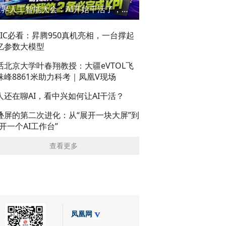
世界人工智能大会：AI开始干活了，但到底干的怎么样？萌新闯WAIC
AIC必看：昇腾950真机亮相，一台撑起
亿参数大模型
话北京大学叶春翔教授：大疆eVTOL飞
珠峰8861米助力科考｜凤凰V现场
人还在聊AI，看中兴如何让AI干活？
叠屏的第二次进化：从“展开一块大屏”到
展开一个AI工作台”
查看更多
凤凰网