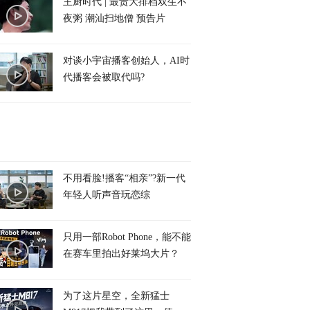
主厨时代 | 最贵大排档双生不
夜粥 潮汕扫地僧 预告片
对谈小宇宙播客创始人，AI时
代播客会被取代吗?
不用看脸!播客“相亲”?新一代
年轻人听声音玩恋综
只用一部Robot Phone，能不能
在赛车里拍出好莱坞大片？
为了这片星空，全新猛士