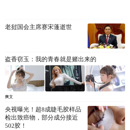
“我还像个逃犯一样”
老挝国会主席赛宋蓬逝世
旁白：8月22日，福建高院宣布念斌无罪，当
庭释放，但接下来的日子并不十分安定。姐
盗香窃玉：我的青春就是赌出来的
姐念建兰带着念斌到约好的地点接受采访，
半途接到电话，说丁家人在约定地点附近，
她让司机掉头把念斌送回去了。电话中，念
建兰声音有些发抖。她早上听人说，丁家在
爽文
村里设灵堂，拉横幅，挂念斌和律师张燕生
央视曝光！超8成睫毛胶样品
的相片。为避免冲突，念斌只能暂时住在朋
检出致癌物，部分成分接近
502胶！
友家，除了亲戚外，很少见人。念建兰讲：