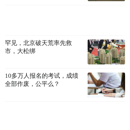
念斌： 没有。前几天看微博，外面还在质疑
我，一想到这些真的很痛心头痛。
罕见，北京破天荒率先救
这个冤案八年前就应该判我无罪，放我回
市，大松绑
来，真正的凶手逃了八年，我在死牢里呆了
八年，但现在无罪释放了，还在遭受质疑，
10多万人报名的考试，成绩
像个逃犯一样。
全部作废，公平么？
现在镇政府的人让我们不要回去，我出生在
平潭，不让我回老家，我家在那边也是大家
族，我也是受害者。我真的渴望过上正常的