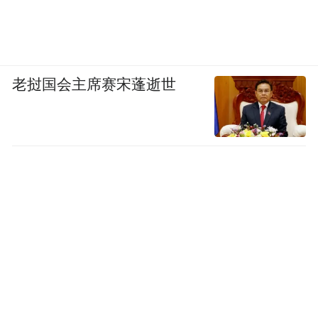
凤凰资讯：2008年2月1日，福州中院第一次
对你做出死刑判决。那时什么心情？
老挝国会主席赛宋蓬逝世
念斌：第一次接到死刑判决时，我不在法
院，在平潭看守所。今天接死刑判决，明天
就是大年三十，中院的书记员，平潭一个法
官，看守所所长和管教四个人站在那边，我
在铁栏后站着，书记员说，从开庭到判决整
整一年判不下来，有6个人要判你死刑，5个
人说不能判死刑，中国法律是少数服从多
数，时间到了，要给你判死刑，说完直接给
我铐进去了。