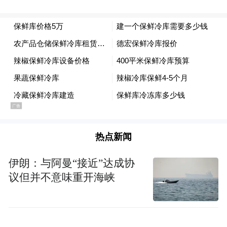
撕裂一次，倘若不戳破脓包伤口又不会愈
合。
这个季节曾是念斌姐弟记忆中最美好的，暑
气渐退，父亲躺在藤椅上乘凉，用老党员的
口吻教育念斌，母亲在屋子里祷告。八年前
念斌被抓后，这些都成为了永久的回忆，这
期间念斌父母相继离世。念斌想回家给父母
热点新闻
上坟，但当下的处境还不允许。
伊朗：与阿曼“接近”达成协
议但并不意味重开海峡
对话/ 叶宇婷
释放后