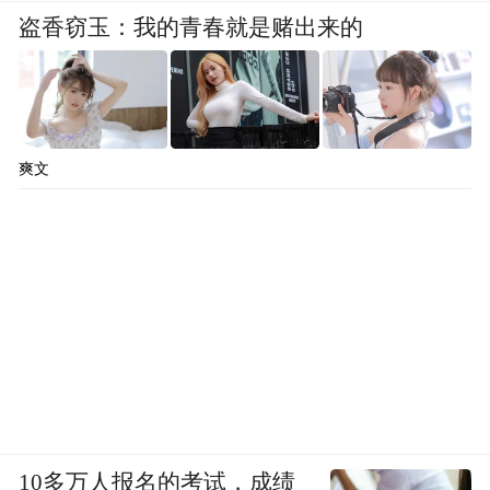
盗香窃玉：我的青春就是赌出来的
判决下来，我整个人都蒙了，承受不了。我
当时很绝望，很想去死。晚上睡觉时，迷迷
糊糊听到我儿子一直哭着在喊爸爸，儿子的
声音一直在我脑海里。我才回过神来，我在
爽文
这世上还有个儿子，我要坚持下去。
凤凰资讯：知道自己没投毒，警方给出你投
毒的结论，法院也采纳做出死刑判决。这是
种什么感觉？
念斌：哭喊也没有办法，只有绝望。整天祈
祷正义的法官出现，能做的只有这些。
10多万人报名的考试，成绩