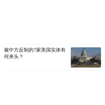
凤凰资讯：当初被抓走，想过这一过程会如
此漫长吗？
念斌：我被抓的时候觉得很快会放出来，因
为始终相信不是我做的。但一次次判死刑，
我感到绝望，想过自杀，但是不甘心这样去
被中方反制的7家美国实体有
死，死了一辈子就要承担这种莫须有的罪
何来头？
名，但活着真的很累，身体精神更方面的压
力，24小时铐着铁链，一铐就是几年，这种
痛苦无法承受。
凤凰资讯：你被打过？