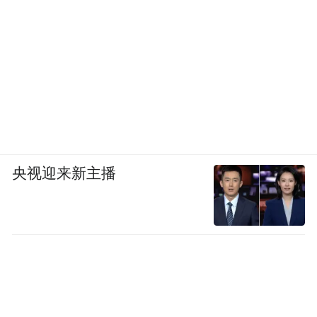
我跟他聊，讲两句他就不讲了，他的内心世
界我们也无法打开，只能慢慢来跟他沟通。
我还跟他讲，你把我当做朋友。去年他知道
了我不在国外，在里面，写信跟我说，他知
道这件事了，他有太多太多的心愿无法实
现，等着我回来实现。我每次在死牢里想到
央视迎来新主播
儿子的画面，眼泪就不住地流下来。
有次律师跟我讲，说儿子问人家都有爸爸妈
妈，出国了也会打电话，为什么我爸爸都不
会呢？是我爸爸不要我跟妈妈了。我当时听
到这句话，心里好难受。然后律师给我录了