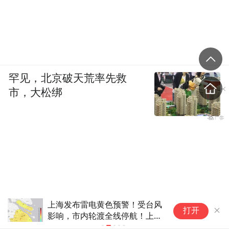
一个光盘，我跟儿子讲爸爸很爱你，但是因
为在外面无法通讯，叫他好好学习，爸爸永
远爱你。他每次听这个光盘都很开心。
罕见，北京破天荒率先救
凤凰资讯：打算怎么跟儿子讲这八年？
市，大松绑
念斌：我刚回来时，跟孩子说了所有的经
过，儿子站在那边流眼泪，我也不知道他内
心想什么，但我可以肯定他内心很高兴见到
我，只是不想表达出来，他还是很内向，所
有事情都窝在心里。他现在12岁是叛逆期，
上海发布雷电黄色预警！受台风
蔚
打开
影响，市内轮渡全线停航！上海
我又不敢（多问），我也不知道怎么跟他交
降水集中时段和强度有调整