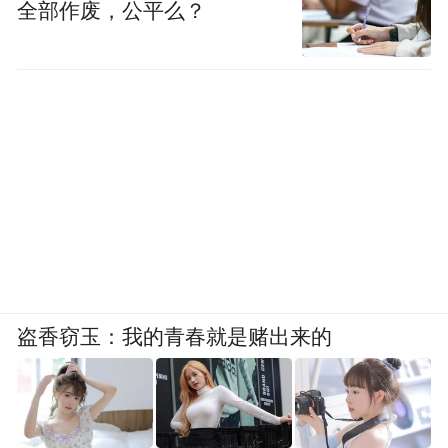
全部作废，公平么？
念斌：脱节了，各方面变化太大了。手机我
也不会用，我姐的朋友带我去买，别的手机
给我也不会用，拿了个最老的。我老婆给我
看微博，我看着看着多按一下就没了，我不
会弄，又让她帮我弄一下，多点两下又不
行，等一下又黑屏了。我也不会上网，都是
老婆帮忙。
和这个社会脱离太久，早上起来面对的就是
盗香窃玉：我的青春就是赌出来的
高墙，陪伴我的是铁链，听得最多的就是铁
链的声音。