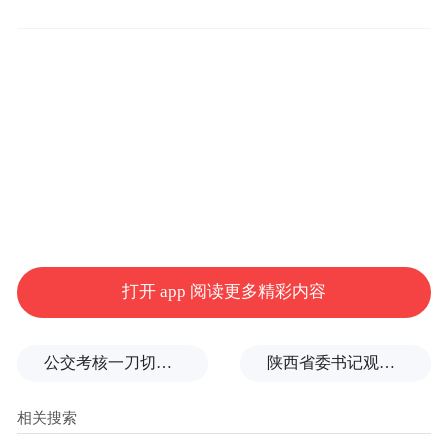
常年戴脚链脚踝已开始萎缩（摄影朱振南）
打开 app 阅读更多精彩内容
半夜醒来，念斌看到自己手腕交叉置于胸
公交考核一刀切司机不敢开空调：别把压力转嫁一线员工
陕西省委书记观摩直播带货，同董宇辉交流
前，身体直直的躺在床上，他定了几秒才反
应过来自己没在看守所里，他特意试了试自