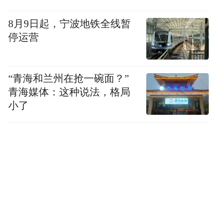
生活，平平安安，把孩子幼小的心灵慢慢恢
复过来。这本是很正常的事，但是我却没有
8月9日起，宁波地铁全线暂
停运营
办法做到。我现在住朋友家，总不能一辈子
都住朋友家吧。现在也没有一个人出来给我
一个说法，跟我道歉，我真的很痛心。
“青海和兰州在抢一碗面？”
青海媒体：这种说法，格局
小了
凤凰资讯：目前的境遇和你出来前想象不一
样？
念斌：对。这些质疑摆在我面前，我心里真
的很痛苦，没办法用语言来表达我现在的心
情。现在的心情就跟在死牢里一样，只差铁
链绑在我身上。这些莫须有的罪名加在我身