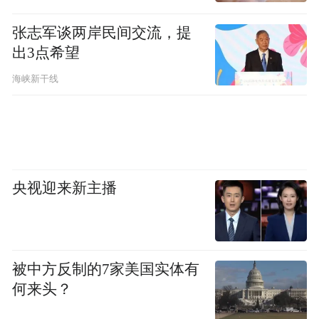
“这个案子至今还在制造我们两家的仇恨，仇
张志军谈两岸民间交流，提
恨还在延续。”
出3点希望
海峡新干线
凤凰资讯：姐姐说你从看守所出来，随口报
出自己被关了2935天。
念斌：每天都在数。我被抓进去是2006年8月
央视迎来新主播
7号，回来是（2014年）8月22号，八年时
间。
被中方反制的7家美国实体有
凤凰资讯：从22号当庭释放到现在，缓过神
何来头？
来了吗？