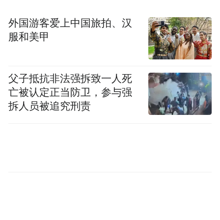
念斌被抓走后，他的家数次被打砸，妻儿被
外国游客爱上中国旅拍、汉
迫“逃离”到福州。在念斌被释放前，镇政府
服和美甲
跟念家人打招呼，暂时不要回平潭老家，怕
引发冲突。念斌只好暂时住在朋友家，除了
父子抵抗非法强拆致一人死
见亲戚，不能大范围见朋友。
亡被认定正当防卫，参与强
拆人员被追究刑责
说到案件时，念斌的声调会提高，为了让人
更清楚了解，他会或站起来或躺床上演示。
他说看到网上的质疑时，心情像是回到八年
前，他比任何人都渴望真相，希望追查真
相。念斌一个人能说很久，他很想讲述八年
来的遭遇，又怕去回忆。每一次回忆伤口都