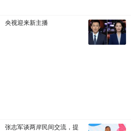
凤凰资讯：什么支撑你坚持下来？
央视迎来新主播
念斌：一个是亲情，一个是信仰，还有这些
好心人。
我等了几年，最高人民法院一男一女下来，
他们讲了一句我今生今世都没有办法忘记的
话。他说念斌，我现在是来死刑复核，即便
你今天说都是你做的，我们也不会采纳，我
们是讲证据的，用证据来说话。我当时听到
这句话，心里真的很高兴很高兴。
张志军谈两岸民间交流，提
最高法的人下来，是我从2006年到2010年关