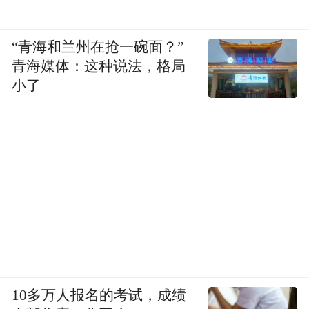
旁白：2002年，念斌和妻子魏云结婚，随后
“青海和兰州在抢一碗面？”
青海媒体：这种说法，格局
生下一个儿子。眼看着念斌被带走时，儿子
小了
只有4岁，此后看到穿制服的人都怕。儿子学
校时常有亲子活动，为了让做钟点工的魏云
去参加，儿子跟妈妈说自己很乖，魏云抽不
开身没有去，儿子躲在角落哭。后来变得内
向自闭。魏云靠打零工养活孩子，念建兰说
幸好有她把后院照顾好，自己才能安心打官
司。让念斌无法原谅的是，自己没有见到母
亲最后一面。母亲思儿心切，以致精神失
常，今年大年三十离世。
10多万人报名的考试，成绩