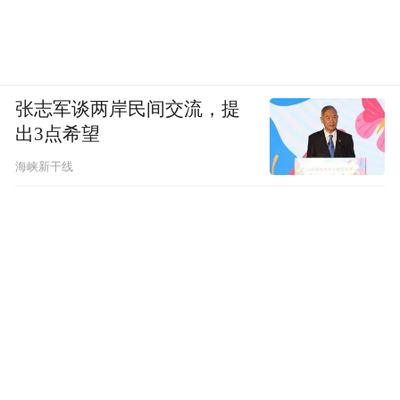
念斌：（2006年）8月7号五点多公安叫我去
协助调查。先让我做测谎，我答出了国家主
席的名字，问我总理时，我在朱镕基还是温
张志军谈两岸民间交流，提
家宝上犹豫了，说我测谎没通过。测谎做好
出3点希望
后，公安拿一份笔录让我签字，不让我看，
海峡新干线
让我签。有人把我带到提审室，这里是封闭
式的，他对我说按他所说的作案过程去承
认，拿两三年去判，不然把我老婆也抓起
来。我说我又没做这件事，你让我怎么承
认？他说我说是你就是你，错抓不错放。我
不按他说的做笔录，另一个人就把我带到另
一间提审室，把我吊起来，拿一本没有封面
的书垫着，用铁锤打我两边的肋骨。看我没