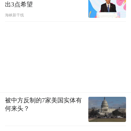
出3点希望
在死牢里第一次听到正义的力量，在这之前
海峡新干线
我已经判了三次死刑。从一次次希望，到一
次次绝望，那种心情常人无法承受。眼睛睁
开，四面高墙，陪伴我的是那扇天窗。冬天
冷的要命，穿件很薄的衣服再披件大衣，戴
着手链没法穿进去，衣服没有经过改装，穿
不进去，卡在铁链这里。前几年心脏还能受
得了，后几年受不了了。一洗澡，全身像僵
尸那样。
被中方反制的7家美国实体有
何来头？
这么多年，一个信念支撑了我，虽然我是小
学文化，但始终相信法律总有一天会还我清