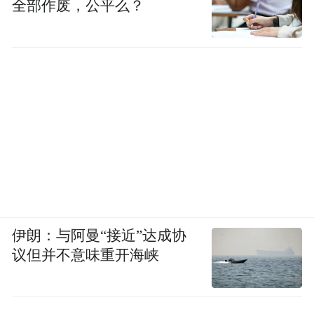
全部作废，公平么？
凤凰资讯：你被抓走时，儿子才4岁，现在已
经小升初了。这几天跟儿子聊过吗？
念斌：他原来很聪明活泼，现在变得很内
向，看见陌生人就害怕。我老婆这八年也很
辛苦，她在医院当陪护，把儿子带在身边，
他就趴在那边睡觉。她去给人洗碗，跟老板
说我薪水低一点，住在那边，没有办法，把
儿子关在里面。我很欣慰的是，儿子成绩不
伊朗：与阿曼“接近”达成协
错，考前十名。我很担心他性格内向，将来
议但并不意味重开海峡
在社会上怎样生存，作为一个父亲，我非常
担忧。