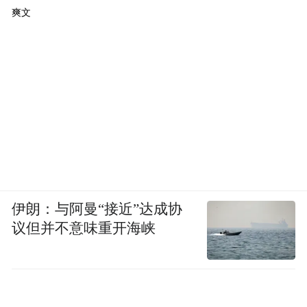
案件
爽文
被关2935天曾咬舌自尽
旁白：2006年7月27日晚，丁云虾的两个小孩
中毒经抢救无效死亡。8月7日，念斌被带走
接受调查，警方说他没通过测谎，当天被留
置盘问。第二天，念斌做有罪供述。此后，
念斌4次被判死刑。念斌投毒案走完了案件审
伊朗：与阿曼“接近”达成协
议但并不意味重开海峡
判的所有司法程序，从被抓到释放，念斌失
去了2935天的自由。