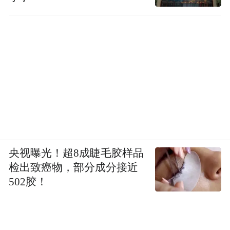
也受摧残。我儿子四岁多，如果老婆受冤
枉，谁来照顾他？我是一家之主，天塌下来
也要顶住，我当时想必须冤枉一个的话，就
冤枉我吧，我要保护这个家，那样至少我儿
子在世上还有妈妈陪伴他。
实在没办法，我对他说按你所说的去做吧，
你叫我怎样做我就怎样做。每次做笔录，他
直接教我怎么讲，编一个作案过程，说这个
央视曝光！超8成睫毛胶样品
检出致癌物，部分成分接近
案子是我做的。说因为顾客买香烟引起的矛
502胶！
盾也是编出来的。
凤凰资讯：你咬舌自尽是想自杀还是什么？