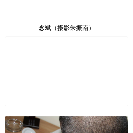
念斌（摄影朱振南）