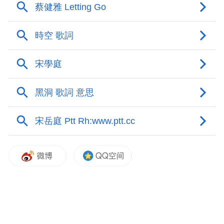
己的手是能够自由活动的。这样的睡姿是常
年戴手铐脚链留下的习惯。
念斌的双脚是拖着往前走的，鞋和地面相互
摩擦。长期戴脚链，他的脚踝处萎缩，走路
跟在看守所里没差。8月22日，宣布当庭释放
后，法警把脚链解开后，念斌因失去重心差
点摔倒。
手脚在被束缚了6年后，对突然而至的自由还
不是太适应。而念斌说他除了手脚的自由
外，仍像个逃犯。