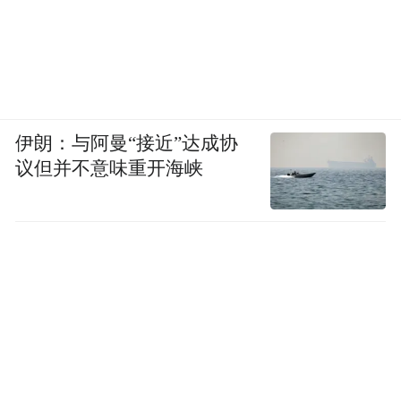
念斌：我一点都不怨她，她是被公安骗了，
因为我念斌不是凶手，现在公安想掩盖它的
罪行。
伊朗：与阿曼“接近”达成协
议但并不意味重开海峡
凤凰资讯：梦到过那两个小孩吗？
念斌：没有。
家人
妻子等了八年儿子变得内向自闭