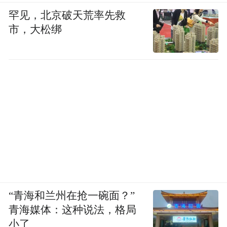
承认，又拿竹签刺我的肋骨，那种痛苦真的
罕见，北京破天荒率先救
市，大松绑
无法承受。我打的受不了，也哭也喊，但还
是坚持我没有（投毒），我是冤枉的。
凤凰资讯：什么时候妥协的？
念斌：我打的实在受不了，咬舌自尽，现在
还有一点伤痕能看见。他就掐着我的嘴，专
门把我放下来，把我带回原来的地方，我还
始终坚持我是被冤枉的。后来，他跟我说只
“青海和兰州在抢一碗面？”
有两条路，要么你一个人承担，要么马上把
青海媒体：这种说法，格局
我老婆也抓起来。这样我身体受不了，精神
小了