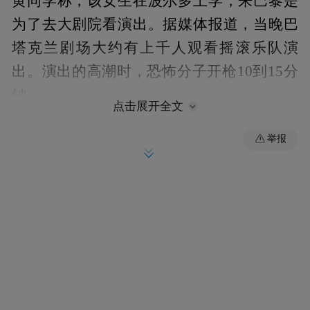
黄同学称，该女生在波尔多上学，来巴黎是
为了去大剧院看演出。据媒体报道，当晚巴
塔克兰剧场大约有上千人观看摇滚乐队演
出。演出的高潮时，恐怖分子开枪10到15分
钟。
点击展开全文
举报
黄同学是法国巴黎笛卡尔大学的预科生，今
年10月刚刚到达巴黎，记者通过微信联系到
了他。“今天巴黎所有的学校都停课了，很多
同学都不敢出门。”回忆起这次恐怖袭击他还
是有点害怕，“超市、商场等地方也都歇业
了，还不知道什么时候才能恢复营业。”