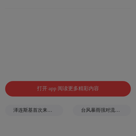
据黄同学说，13日23点多，同学中开始议论
恐怖分子已经处决了3个亚裔，但是不能确定
是否为中国人。
在巴黎读视听艺术的中国学生李同学表示，
袭击事件发生后交通都瘫痪了，出行很不方
便，目前，身边的朋友都很安全。
打开 app 阅读更多精彩内容
据报道，《卫报》于14日1时8分确认巴塔克
兰剧院死亡118人，其他袭击中死亡40人，死
泽连斯基首次来访，武契奇当面点赞乌克兰无人机
台风暴雨强对流三预警！“白海豚”最新位置公布
亡总数达158人。随后，法新社发布连环袭击
地点图，确认7处袭击点，分别是，巴塔克兰