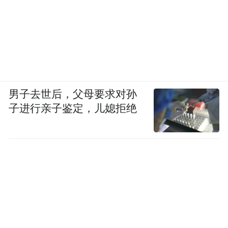
入临床治疗。“声称将这些疗法投入临床收费
性治疗，极可能有问题。”
曹骏表示，由于缺乏详细的信息，不知道武
警北京市总队第二医院“生物诊疗中心”委托
男子去世后，父母要求对孙
给了哪家机构对免疫细胞进行处理，他无法
子进行亲子鉴定，儿媳拒绝
评价魏则西所接受的治疗方案，但他倾向于
持强烈质疑。他认为，大陆的免疫疗法行业
一直未得规范，缺乏有效监管，他也不会建
议病人去这样的机构，花费高额的医疗费用
采用这样的生物免疫疗法。
上述受访者均认为，根据魏则西的描述，北
京这家医院的科室显然没有准确告知病人及