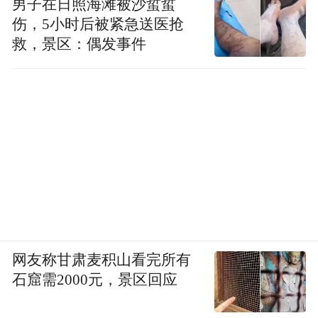
不同肿瘤，不同的免疫疗法
男子在日照海滩被沙蜇蜇
伤，5小时后被紧急送医抢
救，景区：偶发事件
免疫治疗，又被称为生物疗法，是癌症领域
的一项前沿技术。随着医学界对免疫的深入
了解，以及各种生物技术的进步，这种疗法
近年来在国际上备受重视。它甚至被称为有
望继传统的手术、放疗、化疗之后，第四大
癌症治疗手段。
魏则西接受的CIK细胞疗法是种类众多的免
疫疗法之一。根据2015年美国临床肿瘤学会
（ASCO）发布的年度报告，目前免疫疗法的
网友称甘肃麦积山看完所有
石窟需2000元，景区回应
类型包括抗体、癌症疫苗、细胞免疫疗法
等。虽然都是通过利用免疫系统攻击癌细