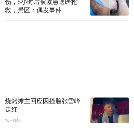
伤，5小时后被紧急送医抢
据大陆媒体报道，5月4日上午9点，国家卫计
救，景区：偶发事件
委医政医管局召开会议，明确了细胞免疫治
疗仍然属于临床研究阶段，紧急叫停了临床
收费治疗。会议还要求，目前医院开展科室
合作的外包项目均需停止。不过，截至《凤
凰周刊》发稿，卫计委官方尚未就上述消息
发布正式信息。
烧烤摊主回应因撞脸张雪峰
走红
第一现场