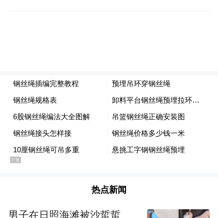
成立联合调查组对百度进行调查，国家卫计
委、中央军委后勤保障部卫生局、武警部队
后勤部卫生局也联合对武警北京市总队第二
医院进行调查。截至《凤凰周刊》发稿，调
查结果尚未公布。
这一事件同时也引发公众对癌症治疗方法的
关注，尤其是一度被魏则西视为求生希望的
癌症免疫疗法也成为舆论焦点之一。《凤凰
周刊》曾于2015年刊发封面文章《大陆癌症
诊疗指南》，关注过癌症免疫疗法问题。时
隔不到一年，这项面目复杂的癌症医疗技术
热点新闻
再度站在舆论的风口浪尖上。
男子在日照海滩被沙蜇蜇