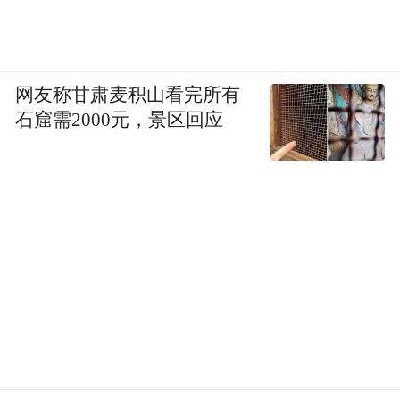
和高昂费用之前，不要给各期肺癌患者进行
细胞生物免疫治疗。”2014年的中国肺癌高峰
论坛会上，肺癌专家们最终就大陆目前的免
疫疗法达成共识，并以《明智选择：常见的
网友称甘肃麦积山看完所有
石窟需2000元，景区回应
肺癌治疗决策》为题发表在《循证医学》杂
志。
慎重选择大陆的免疫疗法
多位肿瘤科医生告诉《凤凰周刊》，目前中
国免疫疗法监管缺失的问题甚多。一些机构
开展的免疫治疗临床业务，实际上是在“打擦
边球”。
2014年8月，网名为“希波克拉底门徒”的肿瘤