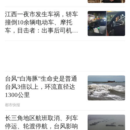
骏（化名）告诉《凤凰周刊》，涉嫌将科室
江西一夜市发生车祸，轿车
外包给“莆田系”商人的武警北京市总队第二
撞倒10余辆电动车、摩托
医院是一家三甲医院。据其所知，中国有大
车，目击者：出事后司机一
量医疗机构，从三甲医院到地方的县级医院
直坐车里
早就都已经设立了免疫治疗的相关业务。
CIK细胞免疫治疗其实只是众多的癌症免疫
疗法之一。免疫疗法希望利用人体自身抵御
台风“白海豚”生命史是普通
疾病的免疫系统去对付肿瘤。由于肿瘤中的
台风3倍以上，环流直径达
细胞大多来自于人体自身，有时还能分泌一
1300公里
些“麻痹”免疫系统的小分子，使得人体免疫
都市快报
系统不会轻易把它们视为异物去主动攻击，
长三角地区航班取消、列车
或者攻击效果欠佳。而免疫疗法就是希望改
停运、轮渡停航，台风影响