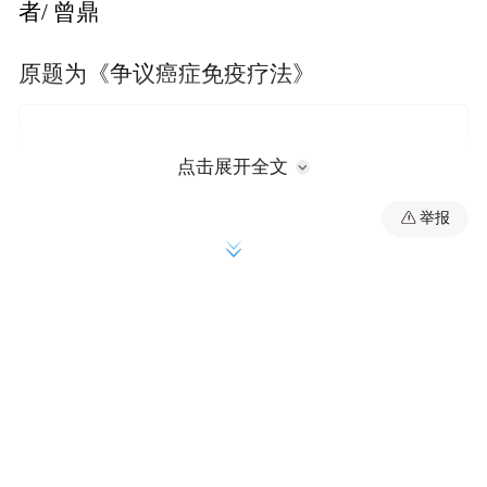
者/ 曾鼎
原题为《争议癌症免疫疗法》
点击展开全文
举报
尽管真正的癌症免疫疗法确实是一个有希望
治愈癌症的方向，但目前在中国大陆，常见
于搜索引擎或者宣传广告的癌症免疫临床治