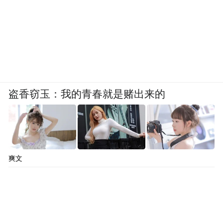
的肿瘤类型和病情推荐，主要起辅助治疗作
用。
“在科学研究上积极推进，因为它们有可能成
为提高疗效的方法；在临床应用上，我们要
持谨慎态度，并不建议大家参与规范的临床
盗香窃玉：我的青春就是赌出来的
研究以外的治疗。”北京大学肿瘤医院院长季
加孚对中国目前免疫疗法的态度更加明确。
《凤凰周刊》记者近年来接触的多位肿瘤领
爽文
域外科、内科医生都持相近看法：应该审慎
选择细胞免疫疗法。大陆这项疗法目前有太
多的不确定性，包括有效性和安全性。仅从
临床研究有限的数据来看，细胞免疫疗法的