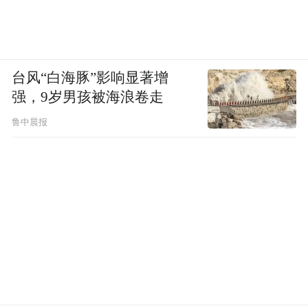
一，但免疫疗法可延长患者的生存期两年以
上。新一代基于“检查点阻断”的免疫治疗药
物已经可以让70%～80%的病人肿瘤体积缩
台风“白海豚”影响显著增
小，40%多的病人部分缓解，甚至有10%左
强，9岁男孩被海浪卷走
右的病人可以达到完全缓解，这是了不起的
鲁中晨报
成就。
又如急性淋巴性白血病领域，CAR-T免疫疗
法（嵌合抗原受体-T细胞疗法）是目前的研
究热门。这种疗法与CIK细胞疗法相似，属
于体外训练对抗肿瘤的免疫细胞“战士”。它
从患者体内抽取T细胞，在体外培养过程中用
基因改造的方法让T细胞表达特异的肿瘤抗原