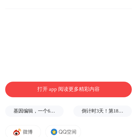
疗机构，往往都涉嫌借“免疫疗法”行骗。
一个名叫魏则西的大学生之死，成为中国大
陆2016年“五一”小长假最热门的舆论事件。
根据魏则西生前的记述，他患有滑膜肉瘤
（一种源于关节、滑膜及腱鞘滑膜等软组织
的恶性肿瘤——编者注），其父母通过网络
搜索引擎“百度”找到医疗机构“武警北京市总
打开 app 阅读更多精彩内容
队第二医院”，该院相关科室人员告诉魏的父
母，该院的生物免疫疗法与美国相关机构合
基因编辑，一个6岁女孩之死
倒计时3天！第18届影响世界华人盛典即将启幕
作，有效率达到百分之八九十，可保魏则西
“二十年没问题”。但在花费20多万元医疗费
用后，魏则西反而病情恶化，于2016年4月12