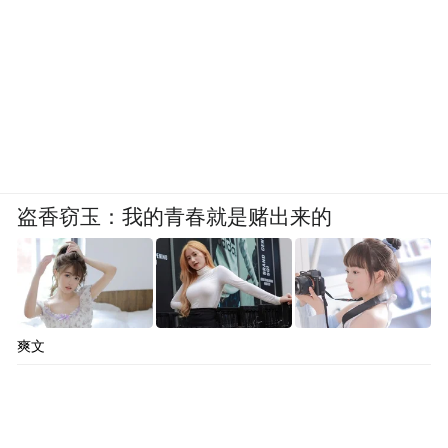
大陆的一些知名肿瘤专科医院，包括中山大
学肿瘤医院、天津大学肿瘤医院，都进行过
CIK细胞免疫疗法的临床试验，并在国际学
术杂志发表文章。研究结果表明，它们有限
地提高了肿瘤患者一年或两年生存率，延长
了某些癌症病人数月的生存时间。当然，但
也有研究表明这种疗法并没有取得效果。
盗香窃玉：我的青春就是赌出来的
但无论如何，试验性的临床研究与正式的收
费治疗是两码事情。一家知名医药外企的工
作人员告诉《凤凰周刊》，目前大陆有些机
爽文
构正在向国家卫计委提交几种新的免疫疗法
临床试验申请，也有个别研究机构获准开展
了相关研究，但没有机构获准将这些方法投