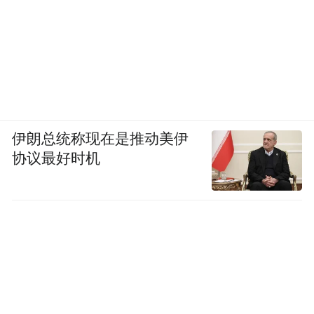
规模随机对照临床研究证据，目前也缺乏潜
在的危害评估，而且费用昂贵。
公开资料显示，一些医院已经开展的细胞免
疫疗法收费一个疗程通常超过3万元，数个疗
程下来超过10万元。目前，国内部分地区对
伊朗总统称现在是推动美伊
细胞免疫疗法纳入医保报销，只是各个省市
协议最好时机
的报销标准区别很大。比如广东，根据医保
类型和所在城市的不同，报销比例从45%到
90%都有。像魏则西的家庭，无疑承担了高
额费用。
“在和患者及其家属讨论治疗获益、潜在危害