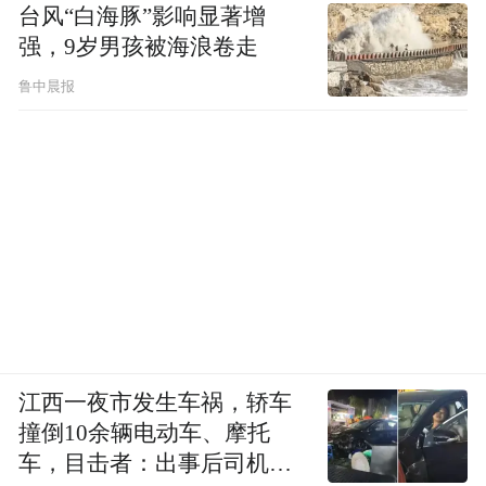
台风“白海豚”影响显著增
科医生曾向国家卫生计生委提交了公开申请
强，9岁男孩被海浪卷走
书，要求公开两项内容：卫计委允许开展癌
鲁中晨报
症免疫疗法的医疗机构名录、卫计委组织对
癌症免疫疗法进行临床试验的数据及研究结
论、伦理审查的相关文件。
卫计委当时回函称：“尚无经我委批准开展自
体免疫细胞治疗技术的医疗机构，我委也未
组织开展自体免疫细胞治疗技术相关的临床
试验。”
江西一夜市发生车祸，轿车
“这说明目前国内所有免疫疗法都是非法的，
撞倒10余辆电动车、摩托
包括该疗法的临床试验也统统是非法的。”肿
车，目击者：出事后司机一