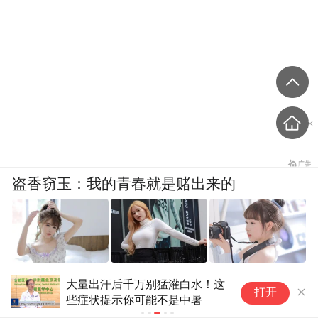
盗香窃玉：我的青春就是赌出来的
爽文
大量出汗后千万别猛灌白水！这
伊
打开
些症状提示你可能不是中暑
地
合