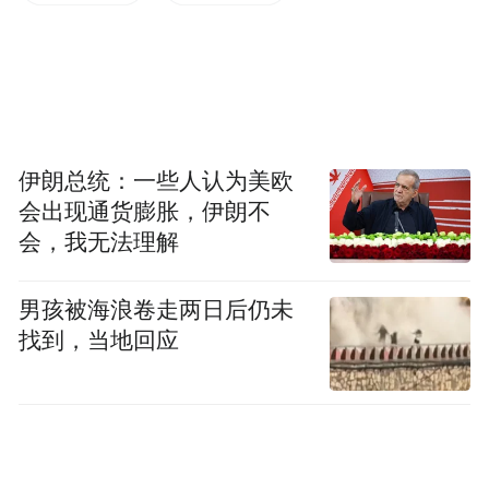
日离世。
魏则西的遭遇引发广泛同情，舆论也逐渐聚
焦在实施医疗信息竞价排名的百度公司，以
及涉嫌将科室承包给“莆田系”商人的武警医
伊朗总统：一些人认为美欧
院。百度的医疗竞价排名问题由来已久，即
会出现通货膨胀，伊朗不
其搜索结果的呈现不是客观排名而是通过收
会，我无法理解
取高额费用，给钱越多排名越靠前显示，被
舆论称为“赚黑心钱”；而“莆田系”商人在各
男孩被海浪卷走两日后仍未
找到，当地回应
地承包医院科室涉嫌骗取病人钱财已经是大
陆公开的秘密。
目前这一事件已经引起大陆相关部门高度重
视，国家网信办、卫计委、工商总局等部门