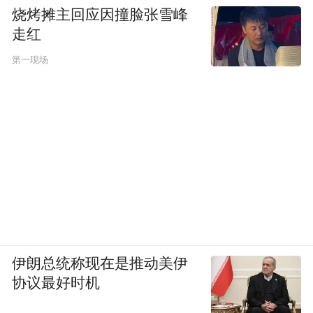
受体。这些经过改造的T细胞在体外大量增殖
烧烤摊主回应因撞脸张雪峰
后，被注射回患者体内对抗肿瘤。目前，
走红
CAR-T疗法在美处于临床试验阶段，已对一
第一现场
些癌症患者展示出强大效果。大量医药企业
准备进行临床试验，推动这项疗法尽快获得
审批。
而在肺癌领域，首都医科大学肺癌诊疗中心
主任支修益教授也曾告诉《凤凰周刊》，如
果对于肺癌二线治疗（指一线化疗后3个月内
肿瘤复发或一线治疗期间肿瘤进展）失败，
且有经济能力的病人，他也会支持这些“合适
伊朗总统称现在是推动美伊
协议最好时机
的病人”使用免疫疗法。