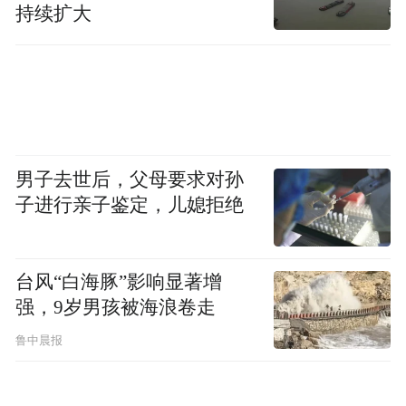
变这种情况。
持续扩大
细胞免疫疗法是其中一类免疫疗法的统称，
CIK（cytokine－induced killer，细胞因子诱
导的杀伤细胞）免疫治疗又是细胞免疫疗法
当中的一种。细胞免疫疗法是指，医生通过
抽取患者的免疫细胞，经过体外激活和扩
男子去世后，父母要求对孙
子进行亲子鉴定，儿媳拒绝
增，并重新输回到患者体内。公开资料显
示，目前中国临床应用宣传最多的细胞免疫
疗法集中在CIK细胞疗法。它在大陆非常流
台风“白海豚”影响显著增
行，但在西方发达国家较少问津。
强，9岁男孩被海浪卷走
鲁中晨报
从临床试验研究的角度，中国目前确有部分
细胞免疫疗法的临床研究显示有一定效果。