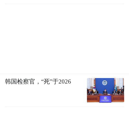
瘤科医生“希波克拉底门徒”据此认为。他告
直坐车里
诉《凤凰周刊》，但现实是不少病人和家属
受到免疫疗法的广告宣传误导，放弃了靠谱
的传统癌症治疗手段，反而耽搁了患者的病
情治疗。
在目前中国大陆一批顶尖肿瘤医院的医生看
来，国内目前的细胞免疫治疗显然无法替代
传统的治疗手段。即便是免疫治疗领域的专
韩国检察官，“死”于2026
家，如中山大学肿瘤医院生物治疗中心副主
任张晓实，也曾向媒体表示，该院每年有
5000例次的细胞免疫治疗案例，但主要是用
于术后的巩固治疗，是在完成过国际上公认
的手术治疗，放、化疗之后再用。根据患者