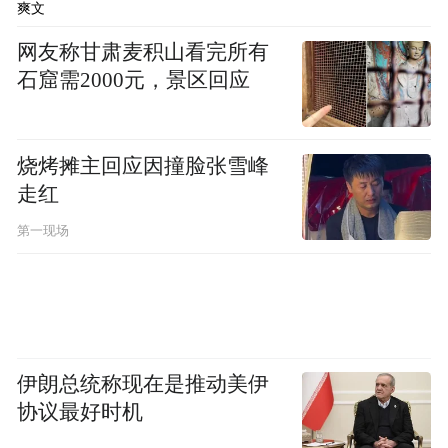
魏则西接受的是什么疗法？
爽文
网友称甘肃麦积山看完所有
根据魏则西生前的描述，武警北京市总队第
石窟需2000元，景区回应
二医院的生物免疫疗法的几个关键词涉及
“DC”“CIK”等。有大陆媒体实地走访，该院
烧烤摊主回应因撞脸张雪峰
的“生物诊疗中心”分诊台护士向病人如此描
走红
述一项免疫治疗的过程：“整个疗程14天左
第一现场
右，首先会抽取患者的免疫细胞，然后去相
关机构进行处理，9天以后重新输回患者体
内，整个过程无需住院。”
“这应该就是CIK细胞免疫治疗了，国内非常
伊朗总统称现在是推动美伊
流行，有关它的争议也不只是这一两天才有
协议最好时机
的。”北京一家知名三甲医院的肿瘤科医生曹