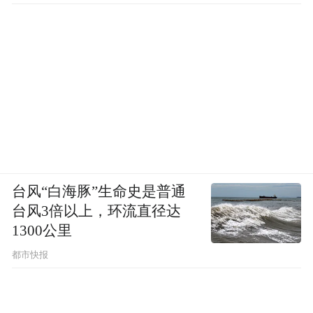
胞，但这些免疫疗法具体的作用机制、使用
方法和应用癌症种类又都不同。
据北京大学肿瘤医院软组织和腹膜后肿瘤中
心主任郝纯毅向媒体介绍，魏则西所患的“滑
膜肉瘤”在临床上不常见。郝纯毅称，包括滑
膜肉瘤在内的腹膜后软组织肉瘤的治疗，一
大特点是大多数对现有化疗、放疗等手段均
台风“白海豚”生命史是普通
不太敏感，主要是依靠手术治疗。它们目前
台风3倍以上，环流直径达
没有很成熟有效的免疫治疗手段。
1300公里
不过，其他一些恶性肿瘤领域已经有较为成
都市快报
熟的免疫疗法。这也是在魏则西的事件见诸
舆论后，一些肿瘤领域专家担心，癌症免疫