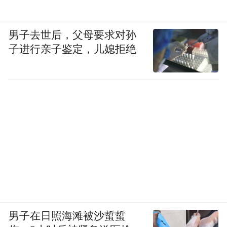
疫疗法从业人士撰写了《CIK细胞免疫治疗
的有效性评价》，其文章承认，中国目前的
细胞免疫疗法整体水平严重良莠不齐。一些
男子去世后，父母要求对孙
子进行亲子鉴定，儿媳拒绝
免疫疗法的广告言之凿凿，存在夸大宣传问
题， CIK细胞免疫治疗被过度包装。而大陆
的细胞免疫疗法行业却一直未得规范。
曹骏也认为，目前大陆医药卫生部门仍对免
疫治疗缺乏明确的管理标准和审批流程，国
内一些医院将理应免费的试验性质的免疫疗
法临床研究，包装成正式的收费治疗。而各
家医院对免疫疗法的适应症、治疗范围、治
疗程序规定都较为杂乱。
男子在日照海滩被沙蜇蜇