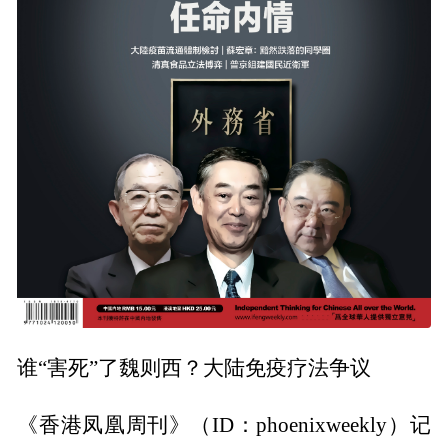
谁“害死”了魏则西？大陆免疫疗法争议
《香港凤凰周刊》（ID：phoenixweekly）记