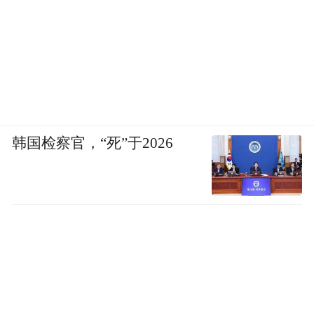
疗法会被误认为是一种“虚假疗法”，或者把
所有的免疫疗法都误会为CIK细胞免疫疗
法，这些观点都不准确。
不同的恶性肿瘤，适用于不同的免疫疗法。
公开信息显示，美国FDA监管部门已经批准
韩国检察官，“死”于2026
了多个肿瘤免疫治疗的方法，包括使用抗
体、癌症疫苗，应用于黑色素瘤晚期转移、
肺癌、前列腺癌等领域。
以黑色素瘤为例，北京大学肿瘤医院副院
长、肾癌黑色素瘤内科主任郭军教授曾解
释，黑色素瘤对化疗很不敏感，过去一直被
认为无药可治，属于最难有效治疗的肿瘤之