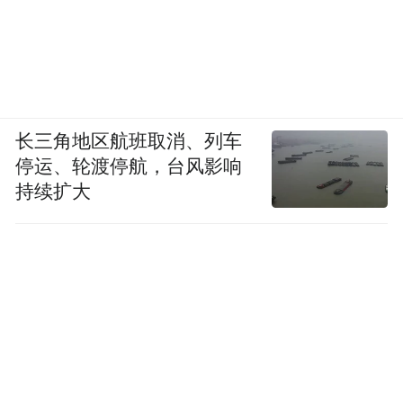
疗效对不同病人、不同病种、不同分期的肿
瘤疗效不尽相同，并不乐观。
更为值得警惕的是，尽管真正的癌症免疫疗
法确实是一个有希望治愈癌症的方向，但目
长三角地区航班取消、列车
停运、轮渡停航，台风影响
前在中国大陆，常见于搜索引擎或者宣传广
持续扩大
告的癌症免疫临床治疗机构，往往都涉嫌挂
“免疫疗法”行骗。
“我国CIK细胞的应用确实有一些医院和公司
片面夸大疗效，甚至给病人输不合格的细胞
骗病人的钱财，这对整个业界的影响都是极
坏的。”2015年，大陆医疗行业的一位细胞免