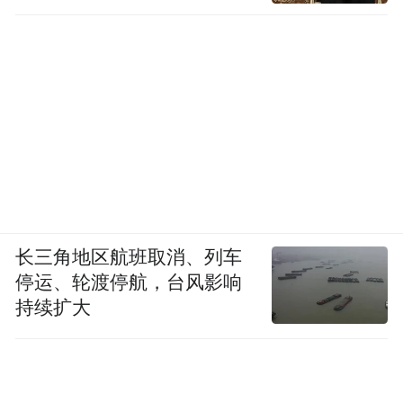
细胞免疫疗法曾一度在中国肺癌治疗领域引
起热议。2014年，中国大陆的肺癌医生们曾
讨论是否应该将国内的细胞免疫治疗纳入常
见的肺癌治疗决策。当年由中国抗癌协会肺
癌专业委员会和中国临床肿瘤学会（CSCO）
联合主办的“中国肺癌高峰论坛”上，40%的
参会专家表示不会给肺癌患者推荐免疫治
疗，26%很少推荐，只有4%常常推荐。
长三角地区航班取消、列车
与会专家们讨论认为，目前中国的肺癌细胞
停运、轮渡停航，台风影响
持续扩大
免疫治疗临床研究多为单中心、小样本、单
组、回顾性的非严格随机对照研究，少数的
前瞻性研究也是小样本的临床试验，肺癌的
细胞生物免疫治疗总体上缺乏级别较高的大