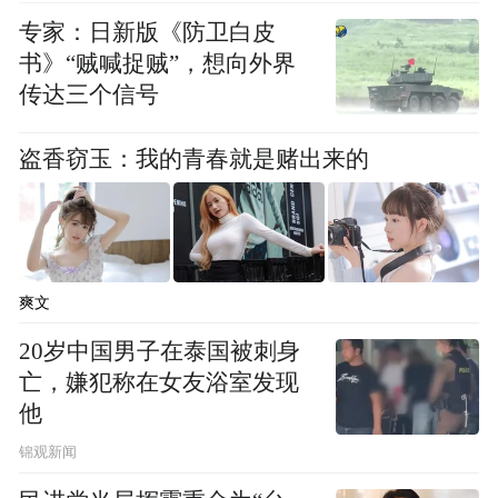
专家：日新版《防卫白皮
书》“贼喊捉贼”，想向外界
传达三个信号
盗香窃玉：我的青春就是赌出来的
爽文
20岁中国男子在泰国被刺身
亡，嫌犯称在女友浴室发现
他
锦观新闻