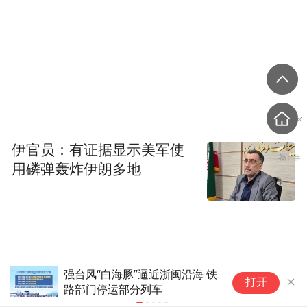
伊官员：有证据显示美军使
用磷弹轰炸伊朗多地
斯诺克中国公开赛｜丁俊晖不敌
2
打开
大卫·吉尔伯特(1)