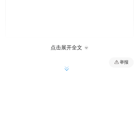
今天下午全国政协大会开幕前，全国政协委
点击展开全文
员霍启刚在回答媒体记者表示，他会更关注
举报
港珠澳大湾区和体育方面的内容。霍启刚
说，今后可以考虑大胆尝试在大型比赛申办
时，使用粤港澳大湾区的概念，以后高铁、
港珠澳大桥等会让港珠澳大湾区各城市间的
距离更近，运动员的比赛在一个城市，住在
另外一个城市是可行的，这也是他个人希望
和期盼的。霍启刚同时表示，今后希望建立