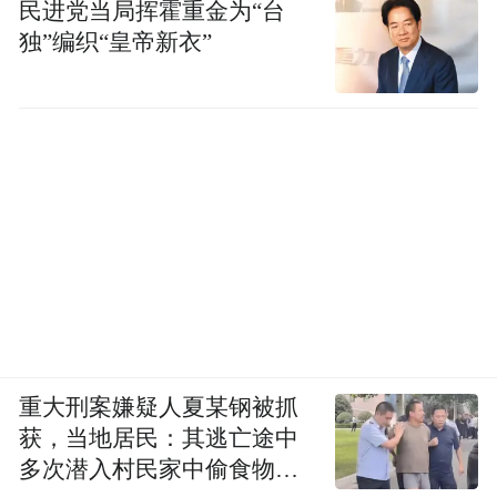
民进党当局挥霍重金为“台
独”编织“皇帝新衣”
重大刑案嫌疑人夏某钢被抓
获，当地居民：其逃亡途中
多次潜入村民家中偷食物被