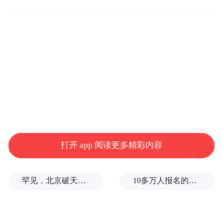
更多中国自己知识产权的体育项目，而不是
直接买外国的赛事品牌过来，他也希望可以
在粤港澳大湾区里边做培育这样的品牌。
（北青报记者 邢颖 付垚 ）
打开 app 阅读更多精彩内容
罕见，北京破天荒率先救市，大松绑
10多万人报名的考试，成绩全部作废，公平么？