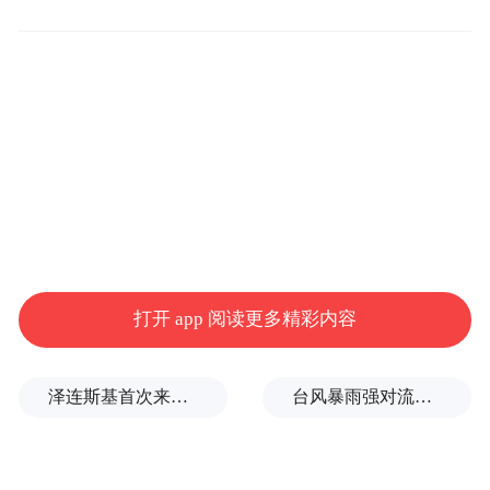
是保护妇女、儿童的需要，选拔了13名女维
和队员。这些女队员任务与男队员一样，将
与男队员混合编组，共同执行任务，为南苏
丹和平做出积极贡献。
丁峰称，2015年1月8日至2月底，维和步兵营
先遣分队180人，携带必要装备物资，分乘7
架次货运专机、1架次人员包机顺利部署，当
打开 app 阅读更多精彩内容
前正在执行营区建设任务；2月份，主要装备
物资也完成海上输送，正陆续从肯尼亚的蒙
泽连斯基首次来访，武契奇当面点赞乌克兰无人机
台风暴雨强对流三预警！“白海豚”最新位置公布
巴萨港向南苏丹朱巴实施陆路输送。从3月31
日起，后续分队520人分4个架次陆续部署到