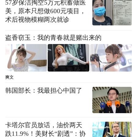
中心之冀察晋绥四省交界地区，以此为战略
57岁保洁掏空5万元积蓄做医
美，原本只想做600元项目，
依托，向察哈尔南部、热河南部和河北西部
术后视物模糊两次就诊
发展。此一部薯的要旨是使八路军主力在出
师后能向平、津之敌之侧翼和后方深入展
盗香窃玉：我的青春就是赌出来的
开，分割敌关东军与平津的战略联系。从侧
后袭扰、牵制和打击日军，钳制日军的正面
进攻，以此协同，配合友军作战。
爽文
由于华北战况日趋严重，红军改编后未等整
韩国部长：我最担心中国了
编补充就绪，中共中央军委即按既定部署，
令第115师为东进先遣队，于8月22日由陕西
三原地区誓师出征。8月31日，115师主力经
卡塔尔官员放话，油价两天
韩城县川镇东渡黄河，至侯马乘火车沿同蒲
跌11.9%！美财长“剧透”：协