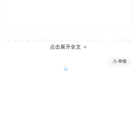
由于中共方面的一再催促，加上八一三后淞
点击展开全文
沪战场形势吃紧，各战场均需大量兵力投
举报
入，于是，国共两党在以往谈判的基础上达
成协议。1937年8月22日，国民政府军事委员
会宣布红军主力部队改编为国民革命军第八
路军，并同意设总指挥部，下辖3个师，每师
15000人。8月25日，中共中央革命军事委员
会发出改编命令，将中国工农红军第一、第
二、第四方面军和陕北红军等部改编为国民
革命军第八路军（9月11日，按全国统一的战