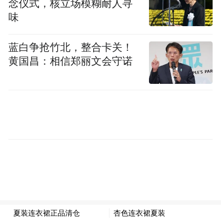
念仪式，核立场模糊耐人寻
调部分部队组成八路军后方总留守处（同年
味
12月改称留守兵团）。肖劲光任主任，下辖
警备第1至8团、第385旅旅部和第770团等
蓝白争抢竹北，整合卡关！
部，担负保卫陕甘宁边区的任务。
黄国昌：相信郑丽文会守诺
中国工农红军顺利改编，使中围共产党领导
下的武装力量实现了由国内革命战争向抗日
民族解放战争的伟大历史转变，为中国工农
红军出师抗战奠定了基础。
洛川会议和红军改编期间，正是日军向华北
和淞沪地区展开大规模进攻之时。尤其在华