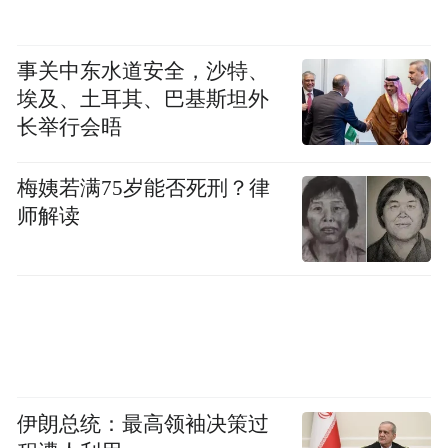
华北局面，尽可能保障山西持久战，争取民
主政治的实现。为此，八路军在各方面须起
事关中东水道安全，沙特、
积极模范作用：应以机动灵活的袭击战术，
埃及、土耳其、巴基斯坦外
求得消灭敌之小部，兴奋友军，转变其死
长举行会晤
守、呆板之战术，造成持久胜利的发展局
面，模范地遵守纪律，积极发动群众，组织
梅姨若满75岁能否死刑？律
群众，与群众打成一片；对一切友军政权，
师解读
取尊重合作态度；扩大本身，利用时间加紧
必要之训练。具体部署是：120师主力是以灵
活的游击战向左云方向袭击，并发动晋西北
及绥东群众，首先组织宁武、朔县、神池、
五寨、平鲁、右玉、林格尔、清水河、偏
关、河曲、保德地域的游击队；王震率718团
伊朗总统：最高领袖决策过