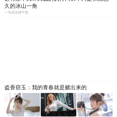
武、神澉等晋西北地区。总部和第120师358
久的冰山一角
旅也于是月末进入五台。9月30日，八路军第
一句话法律干货
129师整装完毕，由韩城、芝川渡过黄河，向
山西抗日前线进发。
盗香窃玉：我的青春就是赌出来的