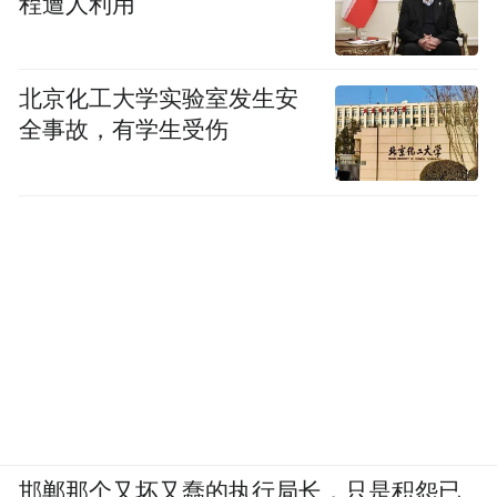
进至五台东北豆村镇、台怀镇地区，开展五
程遭人利用
台以北、以东等地区之群众工作。115师343
旅控制上寨附近。以小部袭扰灵丘、涞源之
北京化工大学实验室发生安
敌；344旅位于阜平东北，随时协助343旅相
全事故，有学生受伤
机袭击由灵丘向平型关西进或由涞源向平汉
路南进之敌，在可能条件下，组织有力游击
队深入紫荆关、蔚县、涿鹿之间活动。预
计，129师抵正太路以南，在辽县设后方机
关，开展太行山脉工作。
遵照上述指示和部署，9月中旬，第115师主
力进至五台、繁峙、灵丘等晋东北地区和冀
西阜平地区；第120师主力于9月下旬进至宁
邯郸那个又坏又蠢的执行局长，只是积怨已