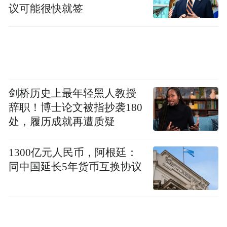
路北上，日夜兼程直趋晋察冀交界地区。9月
议可能很快就签
3日，第120师主力也由陕西省富平县庄甲镇
出发，沿先遣队线向华北前线挺进。9月4
日，八路军总指挥部由陕西省泾阳县云南镇
东进前线指挥作战。与此同时，八路军总部
剑桥历史上最年轻黑人教授
对八路军主力出师后的作战指导思想和具体
辞职！博士论文被指抄袭180
部署向各师发出电文指示，指出：敌在华北
处，履历成就再遭质疑
作战计划，以占领平津、南口、张家口之线
为第一步，以占领沧州、保定、涞源、大同
1300亿元人民币，阿根廷：
之线为第二步，以进占德州、石家庄、太
同中国延长5年货币互换协议
原、归绥为第三步。但敌现有兵力疲劳，进
入山区后，部队供应困难，重炮、坦克均不
能发挥其威力。在此形势下，八路军为坚持