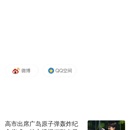
军等部改编为120师，师长贺龙，副帅长肖
克，参谋长周士弟，政训主任关向应，副主
任甘泗琪，下辖第368旅（旅长张宗逊，副旅
长李井泉）、第359旅（旅长陈伯钧，副旅长
王震），以及教导团和5个直属营，全师共
14000余人。红四方面军及陕北红军第29、
30军等部改编为第129师，师长刘伯承，副师
长徐向前，参谋长倪志亮，政训主任张浩，
副主任宋任穷。下辖第385旅（旅长王宏坤，
副旅长王维舟）、第386旅（旅长陈赓，副旅
长陈再道）以及教导团和五个直属营，全师
共13000人，加上总部直属队3000余人，全
高市出席广岛原子弹轰炸纪
军共46000人。与此同时，还由各主力部队抽