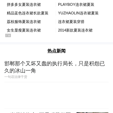
北，日军在平、津失陷后大举增兵，于8月中
旬又沿平绥、平汉、平津3条铁路线向中国军
队发起新的进攻。
为了配合国民政府军队保卫华北，中共中央
早在8月上旬就已对红军出师抗日的行动步骤
热点新闻
作出初步设想，拟以“三分之一兵力，以冀察
晋绥四省交界地区为中心，向着沿平绥路西
邯郸那个又坏又蠢的执行局长，只是积怨已
久的冰山一角
进及沿平汉路南进之敌执行侧面游击战，另
一句话法律干货
以一部向热、察地区活动，威胁敌后方”。以
后，随着战局发展，中共中央在洛川会议上
又就八路军出师后的兵力部署作了进一步研
究，决定：八路军全部部署于以恒山山脉为