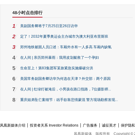
48小时点击排行
1
美副国务卿将于7月25日至26日访华
2
定了！2032年夏季奥运会主办城市为澳大利亚布里斯班
3
郑州地铁被困人员口述：车厢外水有一人多高 车厢内缺氧
4
在人间 | 亲历郑州暴雨：我用皮划艇救了一个孕妇
5
生命至上！第83集团军某旅紧急实施爆破分洪
6
美国常务副国务卿访华为何选在天津？外交部：两个原因
7
在人间 | 红绿灯被淹后，小男孩在路口指路，7位摄影师...
8
重庆姐弟坠亡案细节：凶手欲靠悲情蒙混 警方现场勘察发现...
凤凰新媒体介绍
投资者关系 Investor Relations
广告服务
诚征英才
保护隐
凤凰新媒体
版权所有
Copyright © 