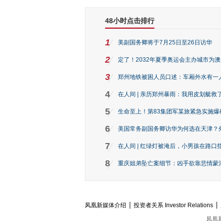
48小时点击排行
1
美副国务卿将于7月25日至26日访华
2
定了！2032年夏季奥运会主办城市为
3
郑州地铁被困人员口述：车厢外水有一
4
在人间 | 亲历郑州暴雨：我用皮划艇救
5
生命至上！第83集团军某旅紧急实施爆
6
美国常务副国务卿访华为何选在天津？
7
在人间 | 红绿灯被淹后，小男孩在路口指
8
重庆姐弟坠亡案细节：凶手欲靠悲情蒙混 
凤凰新媒体介绍
投资者关系 Investor Relations
凤凰