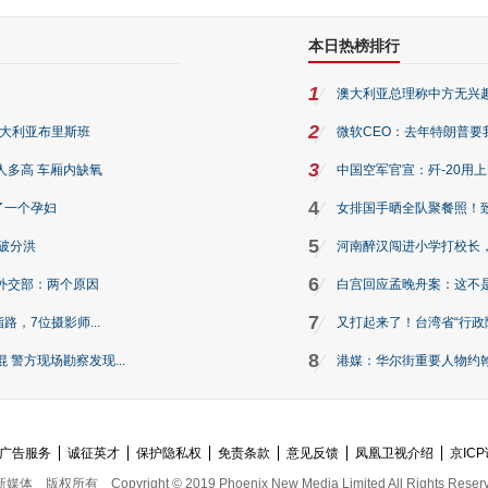
本日热榜排行
1
澳大利亚总理称中方无兴
2
澳大利亚布里斯班
微软CEO：去年特朗普要我们收
3
人多高 车厢内缺氧
中国空军官宣：歼-20用
4
了一个孕妇
女排国手晒全队聚餐照！
5
破分洪
河南醉汉闯进小学打校长，
6
外交部：两个原因
白宫回应孟晚舟案：这不
7
路，7位摄影师...
又打起来了！台湾省“行政院
8
警方现场勘察发现...
港媒：华尔街重要人物约翰·
广告服务
诚征英才
保护隐私权
免责条款
意见反馈
凤凰卫视介绍
京ICP
新媒体
版权所有
Copyright © 2019 Phoenix New Media Limited All Rights Reser