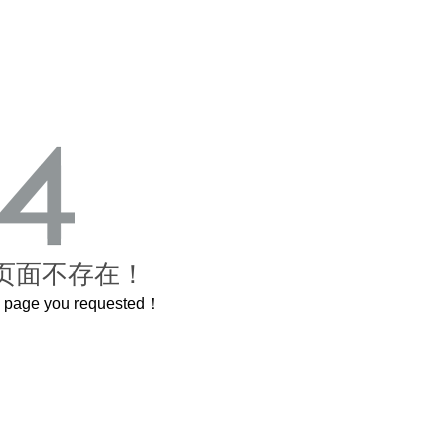
页面不存在！
he page you requested！
曲奇届的“爱马仕”把你的爱封在罐子里送给TA