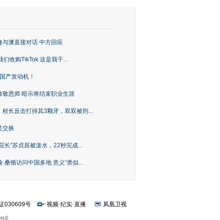
趣与澳直接对话 中方回应
购TikTok 这是我干...
上国产发动机！
致敬恩师 暗示将结束职业生涯
校长反击打掉其3颗牙，双双被刑...
是交换
长”苏贞昌被泼水，22秒完成...
桑顿访问中国多地 意义“类似...
证030609号
视频
·
纪实
·
直播
凤凰卫视
ved.