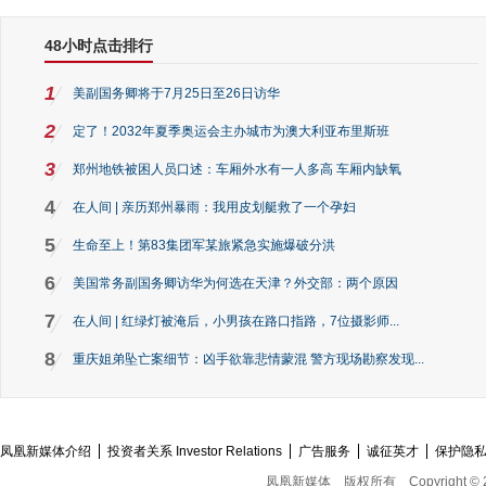
48小时点击排行
1
美副国务卿将于7月25日至26日访华
2
定了！2032年夏季奥运会主办城市为澳大利亚布里斯班
3
郑州地铁被困人员口述：车厢外水有一人多高 车厢内缺氧
4
在人间 | 亲历郑州暴雨：我用皮划艇救了一个孕妇
5
生命至上！第83集团军某旅紧急实施爆破分洪
6
美国常务副国务卿访华为何选在天津？外交部：两个原因
7
在人间 | 红绿灯被淹后，小男孩在路口指路，7位摄影师...
8
重庆姐弟坠亡案细节：凶手欲靠悲情蒙混 警方现场勘察发现...
凤凰新媒体介绍
投资者关系 Investor Relations
广告服务
诚征英才
保护隐
凤凰新媒体
版权所有
Copyright © 