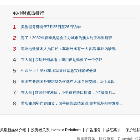
48小时点击排行
1
美副国务卿将于7月25日至26日访华
2
定了！2032年夏季奥运会主办城市为澳大利亚布里斯班
3
郑州地铁被困人员口述：车厢外水有一人多高 车厢内缺氧
4
在人间 | 亲历郑州暴雨：我用皮划艇救了一个孕妇
5
生命至上！第83集团军某旅紧急实施爆破分洪
6
美国常务副国务卿访华为何选在天津？外交部：两个原因
7
在人间 | 红绿灯被淹后，小男孩在路口指路，7位摄影师...
8
重庆姐弟坠亡案细节：凶手欲靠悲情蒙混 警方现场勘察发现...
凤凰新媒体介绍
投资者关系 Investor Relations
广告服务
诚征英才
保护隐
凤凰新媒体
版权所有
Copyright © 