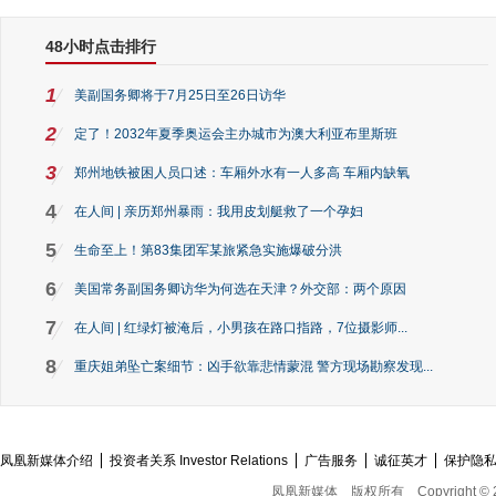
48小时点击排行
1
美副国务卿将于7月25日至26日访华
2
定了！2032年夏季奥运会主办城市为澳大利亚布里斯班
3
郑州地铁被困人员口述：车厢外水有一人多高 车厢内缺氧
4
在人间 | 亲历郑州暴雨：我用皮划艇救了一个孕妇
5
生命至上！第83集团军某旅紧急实施爆破分洪
6
美国常务副国务卿访华为何选在天津？外交部：两个原因
7
在人间 | 红绿灯被淹后，小男孩在路口指路，7位摄影师...
8
重庆姐弟坠亡案细节：凶手欲靠悲情蒙混 警方现场勘察发现...
凤凰新媒体介绍
投资者关系 Investor Relations
广告服务
诚征英才
保护隐
凤凰新媒体
版权所有
Copyright © 