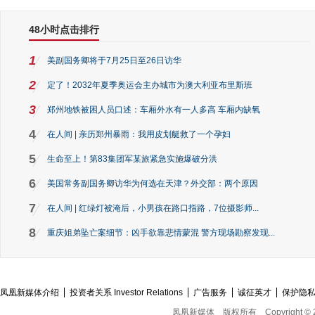
48小时点击排行
1
美副国务卿将于7月25日至26日访华
2
定了！2032年夏季奥运会主办城市为澳大利亚布里斯班
3
郑州地铁被困人员口述：车厢外水有一人多高 车厢内缺氧
4
在人间 | 亲历郑州暴雨：我用皮划艇救了一个孕妇
5
生命至上！第83集团军某旅紧急实施爆破分洪
6
美国常务副国务卿访华为何选在天津？外交部：两个原因
7
在人间 | 红绿灯被淹后，小男孩在路口指路，7位摄影师...
8
重庆姐弟坠亡案细节：凶手欲靠悲情蒙混 警方现场勘察发现...
凤凰新媒体介绍
投资者关系 Investor Relations
广告服务
诚征英才
保护隐
凤凰新媒体
版权所有
Copyright © 