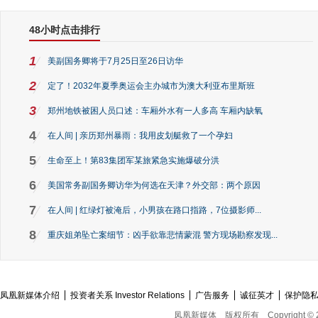
48小时点击排行
1
美副国务卿将于7月25日至26日访华
2
定了！2032年夏季奥运会主办城市为澳大利亚布里斯班
3
郑州地铁被困人员口述：车厢外水有一人多高 车厢内缺氧
4
在人间 | 亲历郑州暴雨：我用皮划艇救了一个孕妇
5
生命至上！第83集团军某旅紧急实施爆破分洪
6
美国常务副国务卿访华为何选在天津？外交部：两个原因
7
在人间 | 红绿灯被淹后，小男孩在路口指路，7位摄影师...
8
重庆姐弟坠亡案细节：凶手欲靠悲情蒙混 警方现场勘察发现...
凤凰新媒体介绍
投资者关系 Investor Relations
广告服务
诚征英才
保护隐
凤凰新媒体
版权所有
Copyright © 