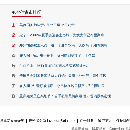
48小时点击排行
1
美副国务卿将于7月25日至26日访华
2
定了！2032年夏季奥运会主办城市为澳大利亚布里斯班
3
郑州地铁被困人员口述：车厢外水有一人多高 车厢内缺氧
4
在人间 | 亲历郑州暴雨：我用皮划艇救了一个孕妇
5
生命至上！第83集团军某旅紧急实施爆破分洪
6
美国常务副国务卿访华为何选在天津？外交部：两个原因
7
在人间 | 红绿灯被淹后，小男孩在路口指路，7位摄影师...
8
重庆姐弟坠亡案细节：凶手欲靠悲情蒙混 警方现场勘察发现...
凤凰新媒体介绍
投资者关系 Investor Relations
广告服务
诚征英才
保护隐
凤凰新媒体
版权所有
Copyright © 