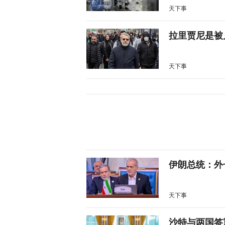
天下事
拉里贾尼是被
天下事
伊朗总统：外
天下事
沙特与两国签