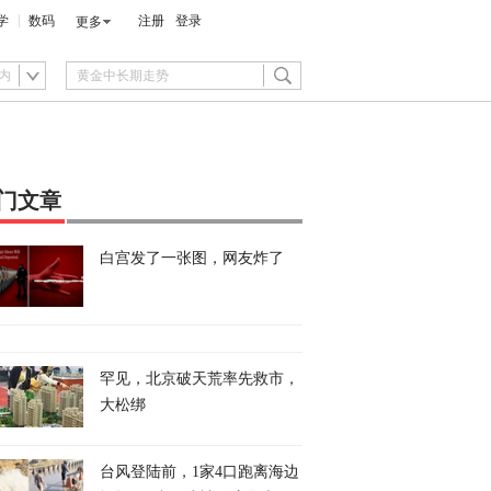
学
数码
注册
登录
更多
内
门文章
白宫发了一张图，网友炸了
罕见，北京破天荒率先救市，
大松绑
台风登陆前，1家4口跑离海边