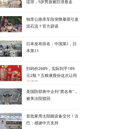
堤坝，9岁男孩被巨浪卷走
独库公路库车段突降暴雨引发
泥石流？官方辟谣
日本发布排名：中国第1，日
本第13
扫码价2689，实际到手189
元2瓶？五粮液股份这次让同
行慌了
美国防部将中企列“黑名单”，
被美法院驳回
首批家用太阳能设备交付！古
巴：感谢中方支持