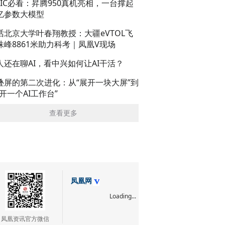
AIC必看：昇腾950真机亮相，一台撑起
亿参数大模型
话北京大学叶春翔教授：大疆eVTOL飞
珠峰8861米助力科考｜凤凰V现场
人还在聊AI，看中兴如何让AI干活？
叠屏的第二次进化：从“展开一块大屏”到
展开一个AI工作台”
查看更多
凤凰网
Loading...
凤凰资讯官方微信