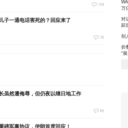
W
159
万
对
儿子一通电话害死的？回应来了
跃
别
76
折
“
长虽然遭侮辱，但仍夜以继日地工作
65
重磅军事协议，伊朗首度回应！