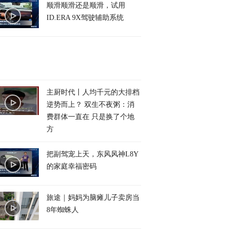
顺滑顺滑还是顺滑，试用
ID.ERA 9X驾驶辅助系统
主厨时代丨人均千元的大排档
逆势而上？ 双生不夜粥：消
费群体一直在 只是换了个地
方
把副驾宠上天，东风风神L8Y
的家庭幸福密码
旅途｜妈妈为脑瘫儿子卖房当
8年蜘蛛人