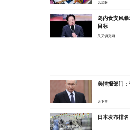
风暴眼
岛内食安风暴
目标
又又切克闹
美情报部门：
天下事
日本发布排名