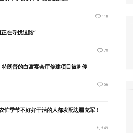
118
领正在寻找退路”
70
，特朗普的白宫宴会厅修建项目被叫停
56
农忙季节不好好干活的人都发配边疆充军！
49