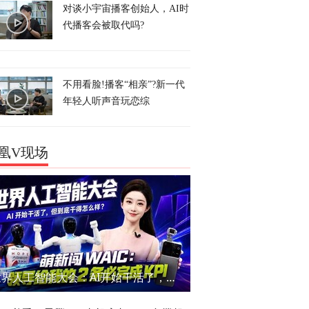
对谈小宇宙播客创始人，AI时
代播客会被取代吗?
不用看脸!播客“相亲”?新一代
年轻人听声音玩恋综
凰V现场
世界人工智能大会：AI开始干活了，但到底干的怎么样？萌新闯WAIC